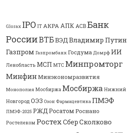
Банк
IPO
АПК
АКРА
АСВ
IT
Glorax
России
ВТБ
Владимир Путин
ВЭД
Газпром
ИИ
Госдума
Газпромбанк
Домрф
Минпромторг
МСП
Ленобласть
МТС
Минфин
Минэкономразвития
Мосбиржа
Мосбиржа
Нижний
Монополия
ПМЭФ
ОЭЗ
Новгород
Озон Фармацевтика
РЖД
Росатом
Роснано
ПМЭФ-2025
Ростех
Сколково
Сбер
Ростелеком