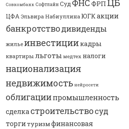
ЦБ
ФНС
ФРП
Суд
Софтлайн
Совкомбанк
акции
ЮГК
ЦФА
Эльвира Набиуллина
банкротство
дивиденды
инвестиции
кадры
жилье
льготы
налоги
квартиры
медтех
национализация
недвижимость
нейросети
облигации
промышленность
строительство
суд
сделка
торги
финансовая
туризм