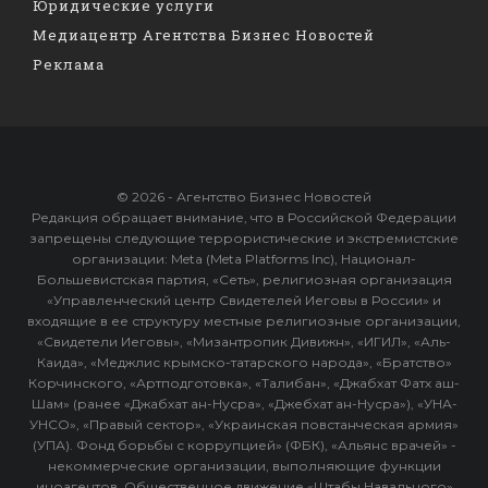
Юридические услуги
Медиацентр Агентства Бизнес Новостей
Реклама
© 2026 - Агентство Бизнес Новостей
Редакция обращает внимание, что в Российской Федерации
запрещены следующие террористические и экстремистские
организации: Meta (Meta Platforms Inc), Национал-
Большевистская партия, «Сеть», религиозная организация
«Управленческий центр Свидетелей Иеговы в России» и
входящие в ее структуру местные религиозные организации,
«Свидетели Иеговы», «Мизантропик Дивижн», «ИГИЛ», «Аль-
Каида», «Меджлис крымско-татарского народа», «Братство»
Корчинского, «Артподготовка», «Талибан», «Джабхат Фатх аш-
Шам» (ранее «Джабхат ан-Нусра», «Джебхат ан-Нусра»), «УНА-
УНСО», «Правый сектор», «Украинская повстанческая армия»
(УПА). Фонд борьбы с коррупцией» (ФБК), «Альянс врачей» -
некоммерческие организации, выполняющие функции
иноагентов. Общественное движение «Штабы Навального»