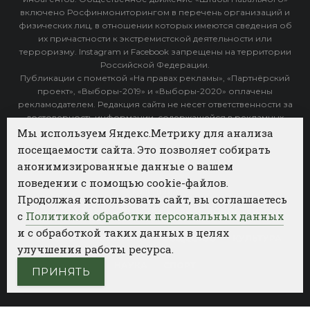
включено Росфинмониторингом в перечень организаций и
физических лиц, в отношении которых имеются сведения об
их причастности к экстремистской деятельности или
терроризму. Instagram и Facebook запрещены на территории
Российской Федерации.
Публикации с пометкой «На правах рекламы», «Партнёрский
проект», «Выборы-2019» и «Выборы-2020» оплачены
рекламодателем. Редакция сайта не несет ответственности за
достоверность информации, содержащейся в рекламных
объявлениях.
Мы используем Яндекс.Метрику для анализа
посещаемости сайта. Это позволяет собирать
Архив
анонимизированные данные о вашем
поведении с помощью cookie-файлов.
Категории
Продолжая использовать сайт, вы соглашаетесь
ФОТОБАНК АГЕНТСТВА БИЗНЕС НОВОСТЕЙ
с
Политикой обработки персональных данных
и с обработкой таких данных в целях
РЕГИОНЫ
ПОЛИТИКА
ОБЩЕСТВО
КУЛЬТУРА
улучшения работы ресурса.
НАУКА
СПОРТ
ПРИНЯТЬ