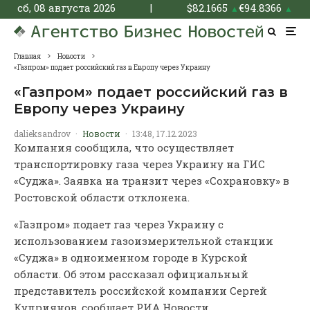
сб, 08 августа 2026
|
$
82.1665
€
94.8366
▲
▲
Главная
Новости
«Газпром» подает российский газ в Европу через Украину
«Газпром» подает российский газ в
Европу через Украину
dalieksandrov
·
Новости
·
13:48, 17.12.2023
Компания сообщила, что осуществляет
транспортировку газа через Украину на ГИС
«Суджа». Заявка на транзит через «Сохрановку» в
Ростовской области отклонена.
«Газпром» подает газ через Украину с
использованием газоизмерительной станции
«Суджа» в одноименном городе в Курской
области. Об этом рассказал официальный
представитель российской компании Сергей
Куприянов, сообщает РИА Новости.