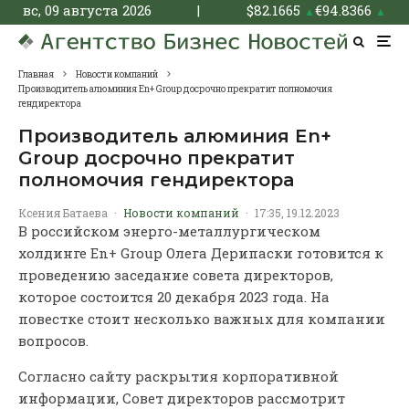
вс, 09 августа 2026
|
$
82.1665
€
94.8366
▲
▲
Главная
Новости компаний
Производитель алюминия En+ Group досрочно прекратит полномочия
гендиректора
Производитель алюминия En+
Group досрочно прекратит
полномочия гендиректора
Ксения Батаева
·
Новости компаний
·
17:35, 19.12.2023
В российском энерго-металлургическом
холдинге En+ Group Олега Дерипаски готовится к
проведению заседание совета директоров,
которое состоится 20 декабря 2023 года. На
повестке стоит несколько важных для компании
вопросов.
Согласно сайту раскрытия корпоративной
информации, Совет директоров рассмотрит