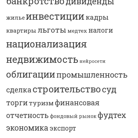
банкротство
дивиденды
инвестиции
кадры
жилье
льготы
налоги
квартиры
медтех
национализация
недвижимость
нейросети
облигации
промышленность
строительство
суд
сделка
торги
финансовая
туризм
фудтех
отчетность
фондовый рынок
экономика
экспорт