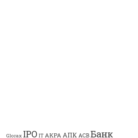
Банк
IPO
АПК
АКРА
АСВ
IT
Glorax