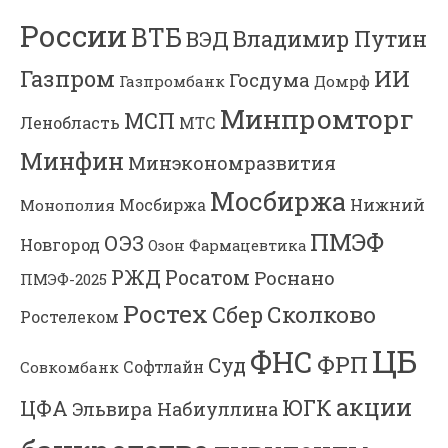
России
ВТБ
Владимир Путин
ВЭД
Газпром
ИИ
Госдума
Газпромбанк
Домрф
Минпромторг
МСП
Ленобласть
МТС
Минфин
Минэкономразвития
Мосбиржа
Мосбиржа
Нижний
Монополия
ПМЭФ
ОЭЗ
Новгород
Озон Фармацевтика
РЖД
Росатом
Роснано
ПМЭФ-2025
Ростех
Сколково
Сбер
Ростелеком
ЦБ
ФНС
ФРП
Суд
Софтлайн
Совкомбанк
акции
ЮГК
ЦФА
Эльвира Набиуллина