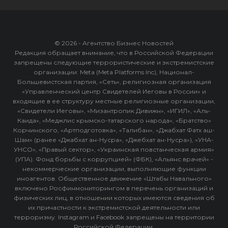
© 2026 - Агентство Бизнес Новостей
Редакция обращает внимание, что в Российской Федерации
запрещены следующие террористические и экстремистские
организации: Meta (Meta Platforms Inc), Национал-
Большевистская партия, «Сеть», религиозная организация
«Управленческий центр Свидетелей Иеговы в России» и
входящие в ее структуру местные религиозные организации,
«Свидетели Иеговы», «Мизантропик Дивижн», «ИГИЛ», «Аль-
Каида», «Меджлис крымско-татарского народа», «Братство»
Корчинского, «Артподготовка», «Талибан», «Джабхат Фатх аш-
Шам» (ранее «Джабхат ан-Нусра», «Джебхат ан-Нусра»), «УНА-
УНСО», «Правый сектор», «Украинская повстанческая армия»
(УПА). Фонд борьбы с коррупцией» (ФБК), «Альянс врачей» -
некоммерческие организации, выполняющие функции
иноагентов. Общественное движение «Штабы Навального»
включено Росфинмониторингом в перечень организаций и
физических лиц, в отношении которых имеются сведения об
их причастности к экстремистской деятельности или
терроризму. Instagram и Facebook запрещены на территории
Российской Федерации.