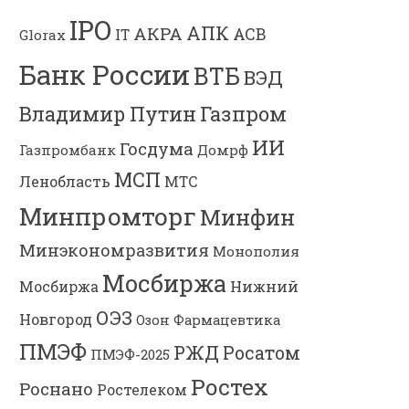
IPO
АПК
АКРА
АСВ
IT
Glorax
Банк России
ВТБ
ВЭД
Владимир Путин
Газпром
ИИ
Госдума
Газпромбанк
Домрф
МСП
Ленобласть
МТС
Минпромторг
Минфин
Минэкономразвития
Монополия
Мосбиржа
Мосбиржа
Нижний
ОЭЗ
Новгород
Озон Фармацевтика
ПМЭФ
РЖД
Росатом
ПМЭФ-2025
Ростех
Роснано
Ростелеком