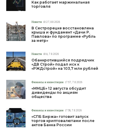
Как работает маржинальная
торговля
Новости
10:27, 8.8.2026
В Сестрорецке восстановлена
крыша и фундамент «Дачи Р.
Павлова» по программе «Рубль
за метр»
Новости
18:11, 7.8.2026
Обанкротившийся подрядчик
«ДВ Строй» подал иск к
«РЖДстрой» на 103,7 млн рублей
Финансы и инвестиции
17:57, 7.8.2026
«ММЦБ» 12 августа обсудит
дивиденды по акциям
общества
Финансы и инвестиции
17:56, 7.8.2026
«СПБ Биржа» готовит запуск
торгов криптовалютами после
актов Банка России