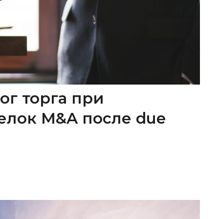
ог торга при
елок M&A после due