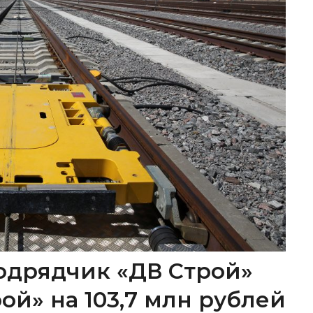
одрядчик «ДВ Строй»
ой» на 103,7 млн рублей