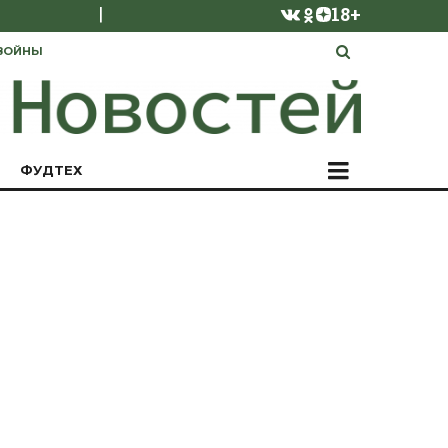
|
18+
ВОЙНЫ
ФУДТЕХ