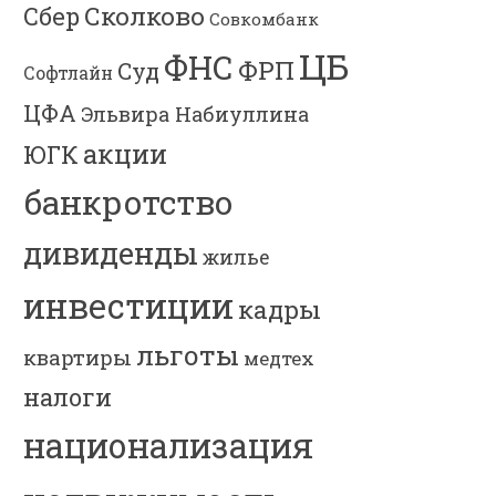
Сколково
Сбер
Совкомбанк
ЦБ
ФНС
ФРП
Суд
Софтлайн
ЦФА
Эльвира Набиуллина
акции
ЮГК
банкротство
дивиденды
жилье
инвестиции
кадры
льготы
квартиры
медтех
налоги
национализация