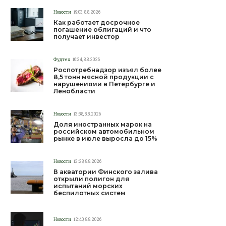
Новости
19:03, 8.8.2026
Как работает досрочное
погашение облигаций и что
получает инвестор
Фудтех
16:34, 8.8.2026
Роспотребнадзор изъял более
8,5 тонн мясной продукции с
нарушениями в Петербурге и
Ленобласти
Новости
13:38, 8.8.2026
Доля иностранных марок на
российском автомобильном
рынке в июле выросла до 15%
Новости
13:28, 8.8.2026
В акватории Финского залива
открыли полигон для
испытаний морских
беспилотных систем
Новости
12:40, 8.8.2026