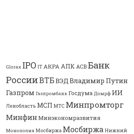
Банк
IPO
АПК
АКРА
АСВ
IT
Glorax
России
ВТБ
Владимир Путин
ВЭД
Газпром
ИИ
Госдума
Газпромбанк
Домрф
Минпромторг
МСП
Ленобласть
МТС
Минфин
Минэкономразвития
Мосбиржа
Мосбиржа
Нижний
Монополия