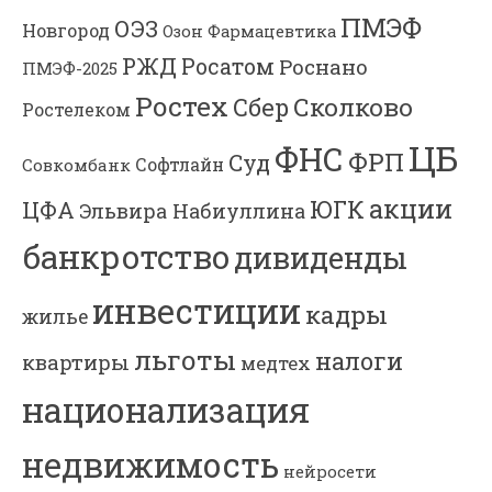
ПМЭФ
ОЭЗ
Новгород
Озон Фармацевтика
РЖД
Росатом
Роснано
ПМЭФ-2025
Ростех
Сколково
Сбер
Ростелеком
ЦБ
ФНС
ФРП
Суд
Софтлайн
Совкомбанк
акции
ЮГК
ЦФА
Эльвира Набиуллина
банкротство
дивиденды
инвестиции
кадры
жилье
льготы
налоги
квартиры
медтех
национализация
недвижимость
нейросети