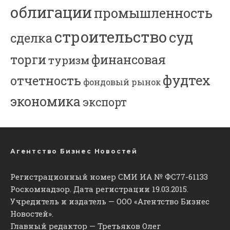
облигации
промышленность
строительство
суд
сделка
торги
финансовая
туризм
фудтех
отчетность
фондовый рынок
экономика
экспорт
Агентство Бизнес Новостей
Регистрационный номер СМИ ИА № ФС77-61133
Роскомнадзор. Дата регистрации 19.03.2015.
Учредитель и издатель — ООО «Агентство Бизнес
Новостей».
Главный редактор — Третьяков Олег