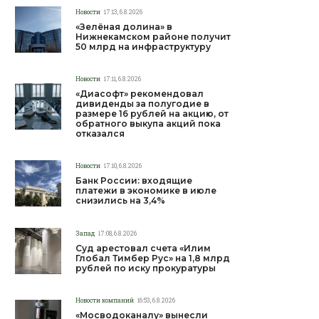
Новости
17:13, 6.8.2026
«Зелёная долина» в
Нижнекамском районе получит
50 млрд на инфраструктуру
Новости
17:11, 6.8.2026
«Диасофт» рекомендовал
дивиденды за полугодие в
размере 16 рублей на акцию, от
обратного выкупа акций пока
отказался
Новости
17:10, 6.8.2026
Банк России: входящие
платежи в экономике в июле
снизились на 3,4%
Запад
17:08, 6.8.2026
Суд арестовал счета «Илим
Глобал Тимбер Рус» на 1,8 млрд
рублей по иску прокуратуры
Новости компаний
16:53, 6.8.2026
«Мосводоканалу» вынесли