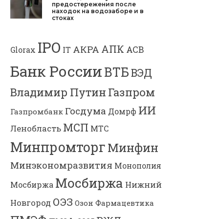
предостережения после
находок на водозаборе и в
стоках
IPO
АПК
АКРА
АСВ
IT
Glorax
Банк России
ВТБ
ВЭД
Газпром
Владимир Путин
ИИ
Госдума
Газпромбанк
Домрф
МСП
Ленобласть
МТС
Минпромторг
Минфин
Минэкономразвития
Монополия
Мосбиржа
Мосбиржа
Нижний
ОЭЗ
Новгород
Озон Фармацевтика