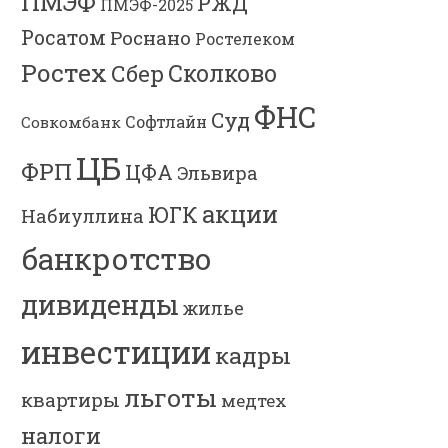
ПМЭФ
РЖД
ПМЭФ-2025
Росатом
Роснано
Ростелеком
Ростех
Сколково
Сбер
ФНС
Суд
Софтлайн
Совкомбанк
ЦБ
ФРП
ЦФА
Эльвира
акции
ЮГК
Набиуллина
банкротство
дивиденды
жилье
инвестиции
кадры
льготы
квартиры
медтех
налоги