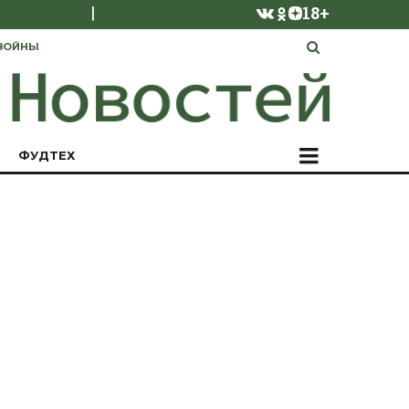
|
18+
ВОЙНЫ
ФУДТЕХ