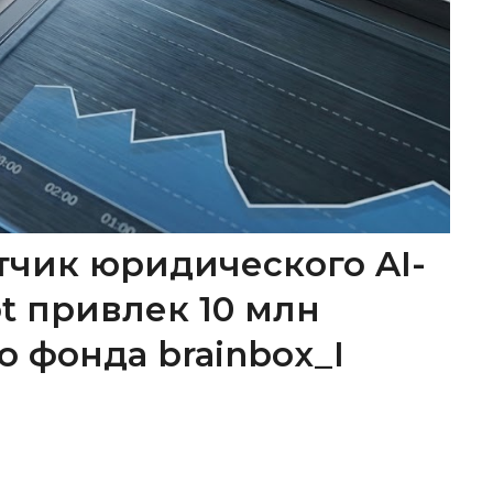
тчик юридического AI-
ot привлек 10 млн
о фонда brainbox_I