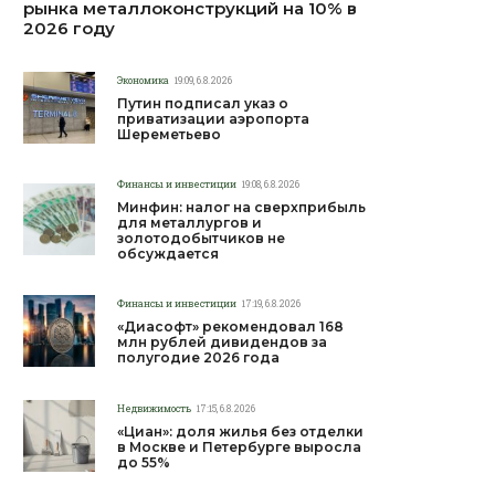
рынка металлоконструкций на 10% в
2026 году
Экономика
19:09, 6.8.2026
Путин подписал указ о
приватизации аэропорта
Шереметьево
Финансы и инвестиции
19:08, 6.8.2026
Минфин: налог на сверхприбыль
для металлургов и
золотодобытчиков не
обсуждается
Финансы и инвестиции
17:19, 6.8.2026
«Диасофт» рекомендовал 168
млн рублей дивидендов за
полугодие 2026 года
Недвижимость
17:15, 6.8.2026
«Циан»: доля жилья без отделки
в Москве и Петербурге выросла
до 55%