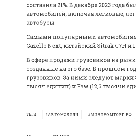
составила 21%. В декабре 2023 года б
автомобилей, включая легковые, ле
автобусы.
Самыми популярными автомобилями в
Gazelle Next, китайский Sitrak C7H и 
В сфере продажи грузовиков на рынк
созданные на его базе. В прошлом го
грузовиков. За ними следуют марки S
тысяч единиц) и Faw (12,6 тысячи ед
ТЕГИ
АВТОМОБИЛИ
МИНПРОМТОРГ РФ