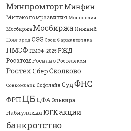
Минпромторг
Минфин
Минэкономразвития
Монополия
Мосбиржа
Мосбиржа
Нижний
ОЭЗ
Новгород
Озон Фармацевтика
ПМЭФ
РЖД
ПМЭФ-2025
Росатом
Роснано
Ростелеком
Ростех
Сколково
Сбер
ФНС
Суд
Софтлайн
Совкомбанк
ЦБ
ФРП
ЦФА
Эльвира
акции
ЮГК
Набиуллина
банкротство