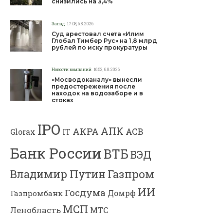
снизились на 3,4%
Запад
17:08, 6.8.2026
Суд арестовал счета «Илим
Глобал Тимбер Рус» на 1,8 млрд
рублей по иску прокуратуры
Новости компаний
16:53, 6.8.2026
«Мосводоканалу» вынесли
предостережения после
находок на водозаборе и в
стоках
IPO
АПК
АКРА
АСВ
IT
Glorax
Банк России
ВТБ
ВЭД
Газпром
Владимир Путин
ИИ
Госдума
Газпромбанк
Домрф
МСП
Ленобласть
МТС