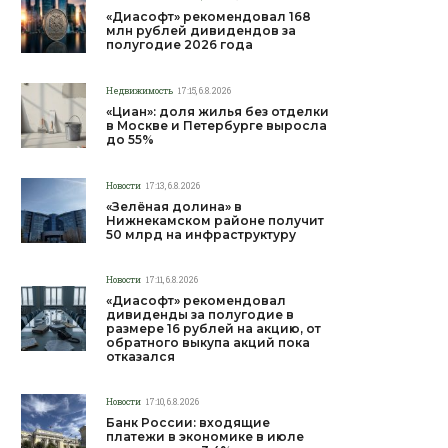
«Диасофт» рекомендовал 168
млн рублей дивидендов за
полугодие 2026 года
Недвижимость
17:15, 6.8.2026
«Циан»: доля жилья без отделки
в Москве и Петербурге выросла
до 55%
Новости
17:13, 6.8.2026
«Зелёная долина» в
Нижнекамском районе получит
50 млрд на инфраструктуру
Новости
17:11, 6.8.2026
«Диасофт» рекомендовал
дивиденды за полугодие в
размере 16 рублей на акцию, от
обратного выкупа акций пока
отказался
Новости
17:10, 6.8.2026
Банк России: входящие
платежи в экономике в июле