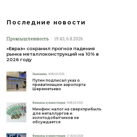
Последние новости
Промышленность
·
19:43, 6.8.2026
«Евраз» сохранил прогноз падения
рынка металлоконструкций на 10% в
2026 году
Экономика
19:09, 6.8.2026
Путин подписал указ о
приватизации аэропорта
Шереметьево
Финансы и инвестиции
19:08, 6.8.2026
Минфин: налог на сверхприбыль
для металлургов и
золотодобытчиков не
обсуждается
Финансы и инвестиции
17:19, 6.8.2026