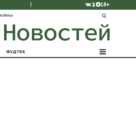
|
18+
ВОЙНЫ
ФУДТЕХ