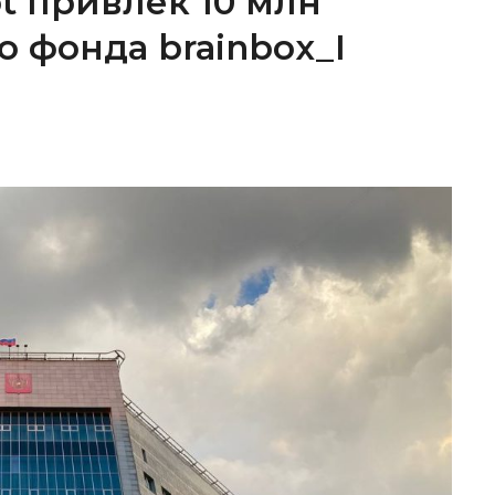
ot привлек 10 млн
о фонда brainbox_I