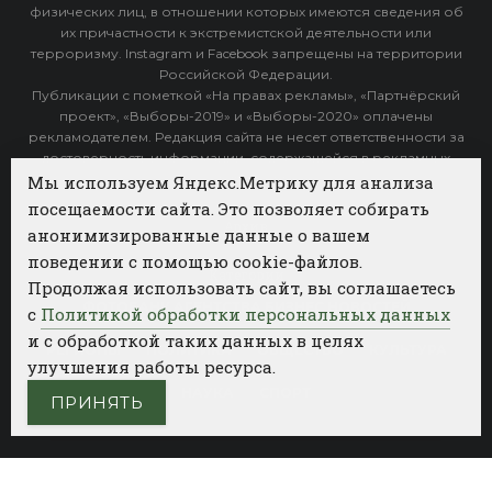
физических лиц, в отношении которых имеются сведения об
их причастности к экстремистской деятельности или
терроризму. Instagram и Facebook запрещены на территории
Российской Федерации.
Публикации с пометкой «На правах рекламы», «Партнёрский
проект», «Выборы-2019» и «Выборы-2020» оплачены
рекламодателем. Редакция сайта не несет ответственности за
достоверность информации, содержащейся в рекламных
объявлениях.
Мы используем Яндекс.Метрику для анализа
посещаемости сайта. Это позволяет собирать
Архив
анонимизированные данные о вашем
поведении с помощью cookie-файлов.
Категории
Продолжая использовать сайт, вы соглашаетесь
ФОТОБАНК АГЕНТСТВА БИЗНЕС НОВОСТЕЙ
с
Политикой обработки персональных данных
и с обработкой таких данных в целях
РЕГИОНЫ
ПОЛИТИКА
ОБЩЕСТВО
КУЛЬТУРА
улучшения работы ресурса.
НАУКА
СПОРТ
ПРИНЯТЬ