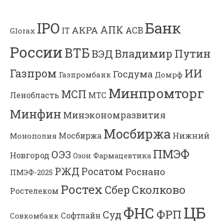
Банк
IPO
АПК
АКРА
АСВ
IT
Glorax
России
ВТБ
Владимир Путин
ВЭД
Газпром
ИИ
Госдума
Газпромбанк
Домрф
Минпромторг
МСП
Ленобласть
МТС
Минфин
Минэкономразвития
Мосбиржа
Мосбиржа
Нижний
Монополия
ПМЭФ
ОЭЗ
Новгород
Озон Фармацевтика
РЖД
Росатом
Роснано
ПМЭФ-2025
Ростех
Сколково
Сбер
Ростелеком
ЦБ
ФНС
ФРП
Суд
Софтлайн
Совкомбанк