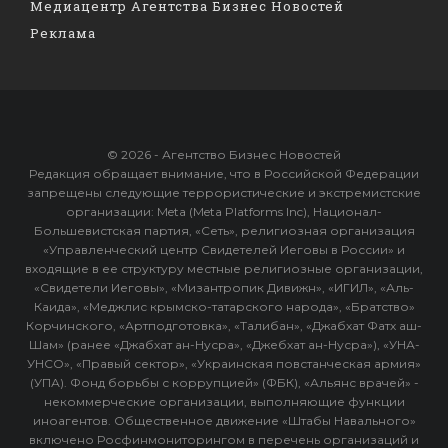
Медиацентр Агентства Бизнес Новостей
Реклама
© 2026 - Агентство Бизнес Новостей
Редакция обращает внимание, что в Российской Федерации
запрещены следующие террористические и экстремистские
организации: Meta (Meta Platforms Inc), Национал-
Большевистская партия, «Сеть», религиозная организация
«Управленческий центр Свидетелей Иеговы в России» и
входящие в ее структуру местные религиозные организации,
«Свидетели Иеговы», «Мизантропик Дивижн», «ИГИЛ», «Аль-
Каида», «Меджлис крымско-татарского народа», «Братство»
Корчинского, «Артподготовка», «Талибан», «Джабхат Фатх аш-
Шам» (ранее «Джабхат ан-Нусра», «Джебхат ан-Нусра»), «УНА-
УНСО», «Правый сектор», «Украинская повстанческая армия»
(УПА). Фонд борьбы с коррупцией» (ФБК), «Альянс врачей» -
некоммерческие организации, выполняющие функции
иноагентов. Общественное движение «Штабы Навального»
включено Росфинмониторингом в перечень организаций и