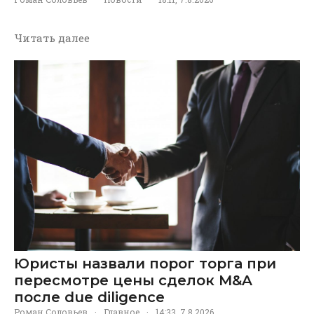
Читать далее
Юристы назвали порог торга при
пересмотре цены сделок M&A
после due diligence
Роман Соловьев
·
Главное
·
14:33, 7.8.2026