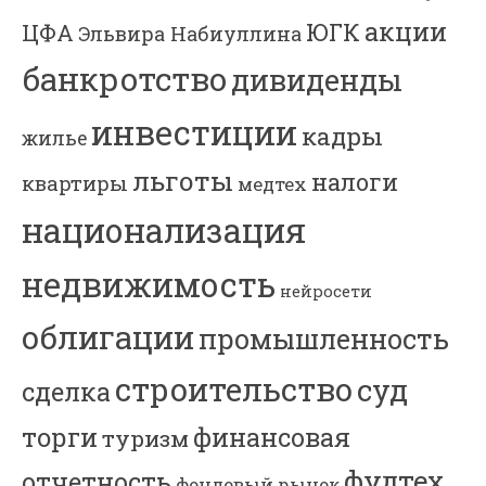
акции
ЮГК
ЦФА
Эльвира Набиуллина
банкротство
дивиденды
инвестиции
кадры
жилье
льготы
налоги
квартиры
медтех
национализация
недвижимость
нейросети
облигации
промышленность
строительство
суд
сделка
торги
финансовая
туризм
фудтех
отчетность
фондовый рынок