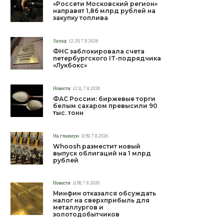
«Россети Московский регион»
направят 1,86 млрд рублей на
закупку топлива
Запад
12:20, 7.8.2026
ФНС заблокировала счета
петербургского IT-подрядчика
«Лукбокс»
Новости
12:11, 7.8.2026
ФАС России: биржевые торги
белым сахаром превысили 90
тыс. тонн
На главную
11:59, 7.8.2026
Whoosh разместит новый
выпуск облигаций на 1 млрд
рублей
Новости
11:58, 7.8.2026
Минфин отказался обсуждать
налог на сверхприбыль для
металлургов и
золотодобытчиков