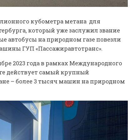
иллионного кубометра метана для
тербурга, который уже заслужил звание
ые автобусы на природном газе повезли
 машины ГУП «Пассажиравтотранс».
ябре 2023 года в рамках Международного
рге действует самый крупный
ане – более 3 тысяч машин на природном