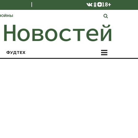
|
18+
ВОЙНЫ
ФУДТЕХ