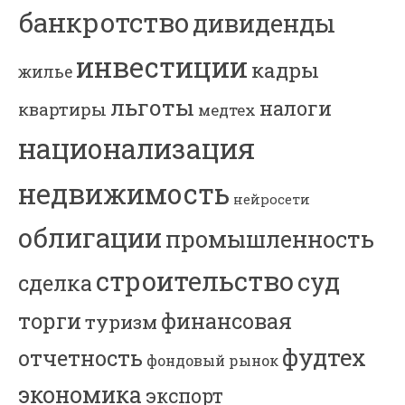
банкротство
дивиденды
инвестиции
кадры
жилье
льготы
налоги
квартиры
медтех
национализация
недвижимость
нейросети
облигации
промышленность
строительство
суд
сделка
торги
финансовая
туризм
фудтех
отчетность
фондовый рынок
экономика
экспорт