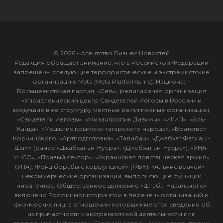
© 2026 - Агентство Бизнес Новостей
Редакция обращает внимание, что в Российской Федерации
запрещены следующие террористические и экстремистские
организации: Meta (Meta Platforms Inc), Национал-
Большевистская партия, «Сеть», религиозная организация
«Управленческий центр Свидетелей Иеговы в России» и
входящие в ее структуру местные религиозные организации,
«Свидетели Иеговы», «Мизантропик Дивижн», «ИГИЛ», «Аль-
Каида», «Меджлис крымско-татарского народа», «Братство»
Корчинского, «Артподготовка», «Талибан», «Джабхат Фатх аш-
Шам» (ранее «Джабхат ан-Нусра», «Джебхат ан-Нусра»), «УНА-
УНСО», «Правый сектор», «Украинская повстанческая армия»
(УПА). Фонд борьбы с коррупцией» (ФБК), «Альянс врачей» -
некоммерческие организации, выполняющие функции
иноагентов. Общественное движение «Штабы Навального»
включено Росфинмониторингом в перечень организаций и
физических лиц, в отношении которых имеются сведения об
их причастности к экстремистской деятельности или