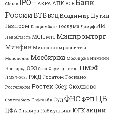
Банк
IPO
АПК
АКРА
АСВ
IT
Glorax
России
ВТБ
Владимир Путин
ВЭД
Газпром
ИИ
Госдума
Газпромбанк
Домрф
Минпромторг
МСП
Ленобласть
МТС
Минфин
Минэкономразвития
Мосбиржа
Мосбиржа
Нижний
Монополия
ПМЭФ
ОЭЗ
Новгород
Озон Фармацевтика
РЖД
Росатом
Роснано
ПМЭФ-2025
Ростех
Сколково
Сбер
Ростелеком
ЦБ
ФНС
ФРП
Суд
Софтлайн
Совкомбанк
акции
ЮГК
ЦФА
Эльвира Набиуллина