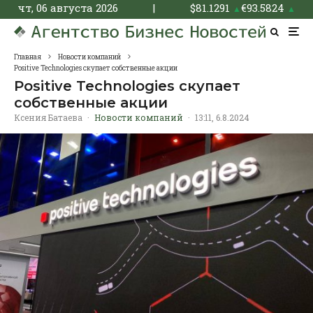
чт, 06 августа 2026
|
$
81.1291
€
93.5824
▲
▲
Главная
Новости компаний
Positive Technologies скупает собственные акции
Positive Technologies скупает
собственные акции
Ксения Батаева
·
Новости компаний
·
13:11, 6.8.2024