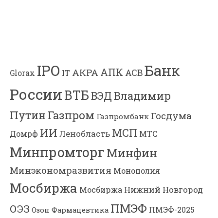
Банк
IPO
АПК
АКРА
АСВ
IT
Glorax
России
ВТБ
Владимир
ВЭД
Газпром
Путин
Госдума
Газпромбанк
ИИ
МСП
Ленобласть
МТС
Домрф
Минпромторг
Минфин
Минэкономразвития
Монополия
Мосбиржа
Мосбиржа
Нижний Новгород
ПМЭФ
ОЭЗ
ПМЭФ-2025
Озон Фармацевтика