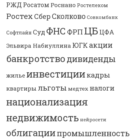
РЖД
Росатом
Роснано
Ростелеком
Ростех
Сколково
Сбер
Совкомбанк
ЦБ
ФНС
ФРП
Суд
ЦФА
Софтлайн
акции
ЮГК
Эльвира Набиуллина
банкротство
дивиденды
инвестиции
кадры
жилье
льготы
налоги
квартиры
медтех
национализация
недвижимость
нейросети
облигации
промышленность