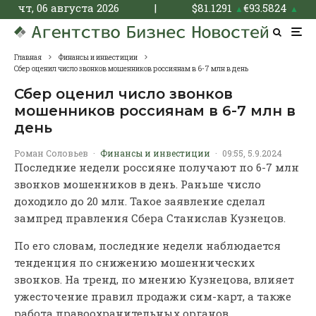
чт, 06 августа 2026
|
$
81.1291
€
93.5824
▲
▲
Главная
Финансы и инвестиции
Сбер оценил число звонков мошенников россиянам в 6-7 млн в день
Сбер оценил число звонков
мошенников россиянам в 6-7 млн в
день
Роман Соловьев
·
Финансы и инвестиции
·
09:55, 5.9.2024
Последние недели россияне получают по 6-7 млн
звонков мошенников в день. Раньше число
доходило до 20 млн. Такое заявление сделал
зампред правления Сбера Станислав Кузнецов.
По его словам, последние недели наблюдается
тенденция по снижению мошеннических
звонков. На тренд, по мнению Кузнецова, влияет
ужесточение правил продажи сим-карт, а также
работа правоохранительных органов.