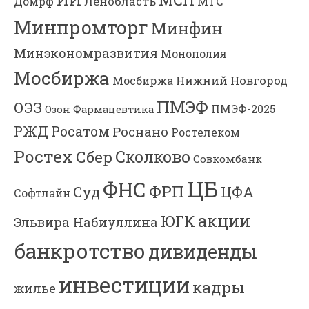
Ленобласть
МТС
Домрф
Минпромторг
Минфин
Минэкономразвития
Монополия
Мосбиржа
Мосбиржа
Нижний Новгород
ПМЭФ
ОЭЗ
ПМЭФ-2025
Озон Фармацевтика
РЖД
Росатом
Роснано
Ростелеком
Ростех
Сколково
Сбер
Совкомбанк
ЦБ
ФНС
ФРП
Суд
ЦФА
Софтлайн
акции
ЮГК
Эльвира Набиуллина
банкротство
дивиденды
инвестиции
кадры
жилье