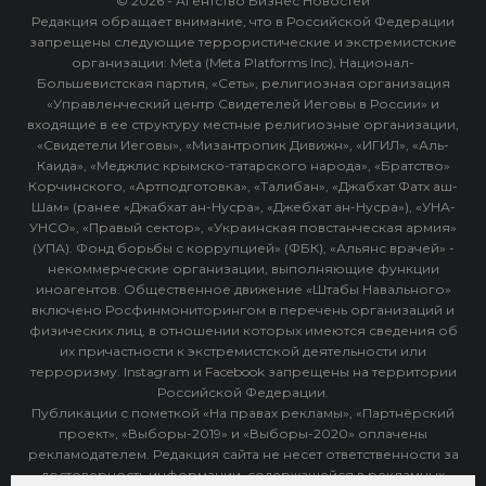
© 2026 - Агентство Бизнес Новостей
Редакция обращает внимание, что в Российской Федерации
запрещены следующие террористические и экстремистские
организации: Meta (Meta Platforms Inc), Национал-
Большевистская партия, «Сеть», религиозная организация
«Управленческий центр Свидетелей Иеговы в России» и
входящие в ее структуру местные религиозные организации,
«Свидетели Иеговы», «Мизантропик Дивижн», «ИГИЛ», «Аль-
Каида», «Меджлис крымско-татарского народа», «Братство»
Корчинского, «Артподготовка», «Талибан», «Джабхат Фатх аш-
Шам» (ранее «Джабхат ан-Нусра», «Джебхат ан-Нусра»), «УНА-
УНСО», «Правый сектор», «Украинская повстанческая армия»
(УПА). Фонд борьбы с коррупцией» (ФБК), «Альянс врачей» -
некоммерческие организации, выполняющие функции
иноагентов. Общественное движение «Штабы Навального»
включено Росфинмониторингом в перечень организаций и
физических лиц, в отношении которых имеются сведения об
их причастности к экстремистской деятельности или
терроризму. Instagram и Facebook запрещены на территории
Российской Федерации.
Публикации с пометкой «На правах рекламы», «Партнёрский
проект», «Выборы-2019» и «Выборы-2020» оплачены
рекламодателем. Редакция сайта не несет ответственности за
достоверность информации, содержащейся в рекламных