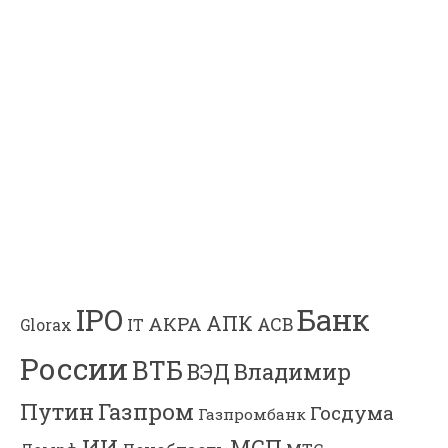
Банк
IPO
АПК
АКРА
АСВ
IT
Glorax
России
ВТБ
Владимир
ВЭД
Газпром
Путин
Госдума
Газпромбанк
ИИ
МСП