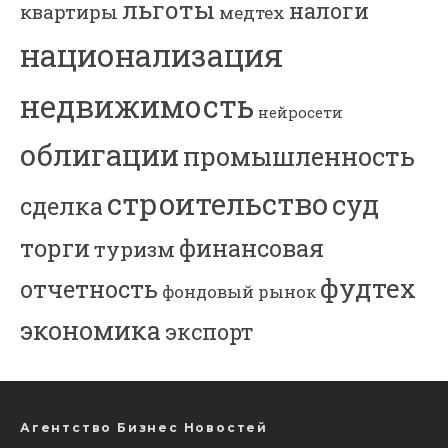
льготы
налоги
квартиры
медтех
национализация
недвижимость
нейросети
облигации
промышленность
строительство
суд
сделка
торги
финансовая
туризм
фудтех
отчетность
фондовый рынок
экономика
экспорт
Агентство Бизнес Новостей