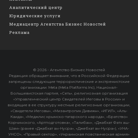
Аналитический центр
Юридические услуги
Медиацентр Агентства Бизнес Новостей
Реклама
© 2026 - Агентство Бизнес Новостей
Редакция обращает внимание, что в Российской Федерации
запрещены следующие террористические и экстремистские
организации: Meta (Meta Platforms Inc), Национал-
Большевистская партия, «Сеть», религиозная организация
«Управленческий центр Свидетелей Иеговы в России» и
входящие в ее структуру местные религиозные организации,
«Свидетели Иеговы», «Мизантропик Дивижн», «ИГИЛ», «Аль-
Каида», «Меджлис крымско-татарского народа», «Братство»
Корчинского, «Артподготовка», «Талибан», «Джабхат Фатх аш-
Шам» (ранее «Джабхат ан-Нусра», «Джебхат ан-Нусра»), «УНА-
УНСО», «Правый сектор», «Украинская повстанческая армия»