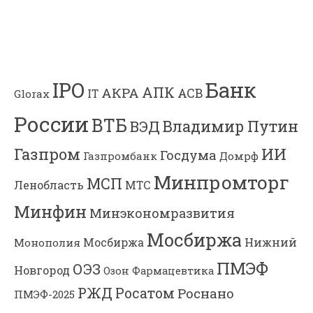
Банк
IPO
АПК
АКРА
АСВ
IT
Glorax
России
ВТБ
Владимир Путин
ВЭД
Газпром
ИИ
Госдума
Газпромбанк
Домрф
Минпромторг
МСП
Ленобласть
МТС
Минфин
Минэкономразвития
Мосбиржа
Мосбиржа
Нижний
Монополия
ПМЭФ
ОЭЗ
Новгород
Озон Фармацевтика
РЖД
Росатом
Роснано
ПМЭФ-2025