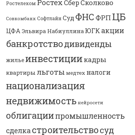
Ростех
Сколково
Сбер
Ростелеком
ЦБ
ФНС
ФРП
Суд
Софтлайн
Совкомбанк
акции
ЮГК
ЦФА
Эльвира Набиуллина
банкротство
дивиденды
инвестиции
кадры
жилье
льготы
налоги
квартиры
медтех
национализация
недвижимость
нейросети
облигации
промышленность
строительство
суд
сделка