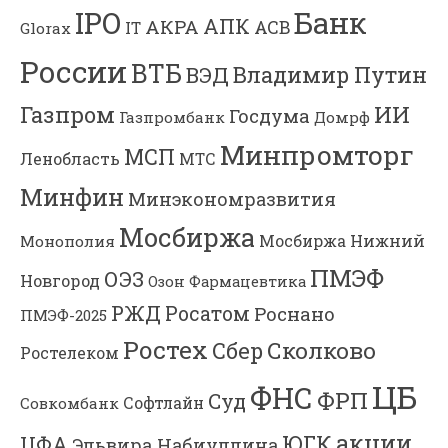
Банк
IPO
АПК
АКРА
АСВ
IT
Glorax
России
ВТБ
Владимир Путин
ВЭД
Газпром
ИИ
Госдума
Газпромбанк
Домрф
Минпромторг
МСП
Ленобласть
МТС
Минфин
Минэкономразвития
Мосбиржа
Мосбиржа
Нижний
Монополия
ПМЭФ
ОЭЗ
Новгород
Озон Фармацевтика
РЖД
Росатом
Роснано
ПМЭФ-2025
Ростех
Сколково
Сбер
Ростелеком
ЦБ
ФНС
ФРП
Суд
Софтлайн
Совкомбанк
акции
ЮГК
ЦФА
Эльвира Набиуллина