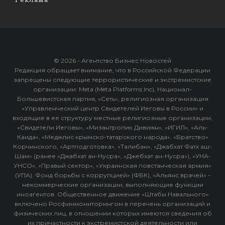
© 2026 - Агентство Бизнес Новостей
Редакция обращает внимание, что в Российской Федерации
запрещены следующие террористические и экстремистские
организации: Meta (Meta Platforms Inc), Национал-
Большевистская партия, «Сеть», религиозная организация
«Управленческий центр Свидетелей Иеговы в России» и
входящие в ее структуру местные религиозные организации,
«Свидетели Иеговы», «Мизантропик Дивижн», «ИГИЛ», «Аль-
Каида», «Меджлис крымско-татарского народа», «Братство»
Корчинского, «Артподготовка», «Талибан», «Джабхат Фатх аш-
Шам» (ранее «Джабхат ан-Нусра», «Джебхат ан-Нусра»), «УНА-
УНСО», «Правый сектор», «Украинская повстанческая армия»
(УПА). Фонд борьбы с коррупцией» (ФБК), «Альянс врачей» -
некоммерческие организации, выполняющие функции
иноагентов. Общественное движение «Штабы Навального»
включено Росфинмониторингом в перечень организаций и
физических лиц, в отношении которых имеются сведения об
их причастности к экстремистской деятельности или