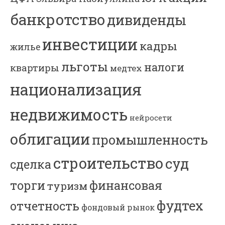
банкротство
дивиденды
инвестиции
кадры
жилье
льготы
налоги
квартиры
медтех
национализация
недвижимость
нейросети
облигации
промышленность
строительство
суд
сделка
торги
финансовая
туризм
фудтех
отчетность
фондовый рынок