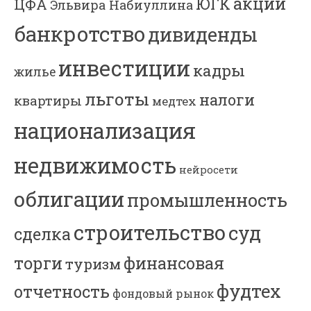
акции
ЮГК
ЦФА
Эльвира Набиуллина
банкротство
дивиденды
инвестиции
кадры
жилье
льготы
налоги
квартиры
медтех
национализация
недвижимость
нейросети
облигации
промышленность
строительство
суд
сделка
торги
финансовая
туризм
фудтех
отчетность
фондовый рынок