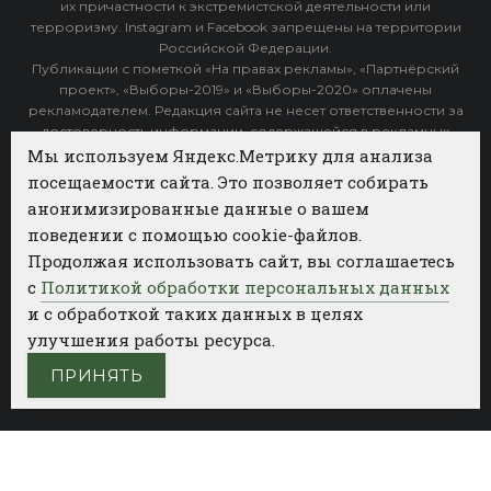
их причастности к экстремистской деятельности или
терроризму. Instagram и Facebook запрещены на территории
Российской Федерации.
Публикации с пометкой «На правах рекламы», «Партнёрский
проект», «Выборы-2019» и «Выборы-2020» оплачены
рекламодателем. Редакция сайта не несет ответственности за
достоверность информации, содержащейся в рекламных
объявлениях.
Мы используем Яндекс.Метрику для анализа
посещаемости сайта. Это позволяет собирать
Архив
анонимизированные данные о вашем
поведении с помощью cookie-файлов.
Категории
Продолжая использовать сайт, вы соглашаетесь
ФОТОБАНК АГЕНТСТВА БИЗНЕС НОВОСТЕЙ
с
Политикой обработки персональных данных
и с обработкой таких данных в целях
РЕГИОНЫ
ПОЛИТИКА
ОБЩЕСТВО
КУЛЬТУРА
улучшения работы ресурса.
НАУКА
СПОРТ
ПРИНЯТЬ