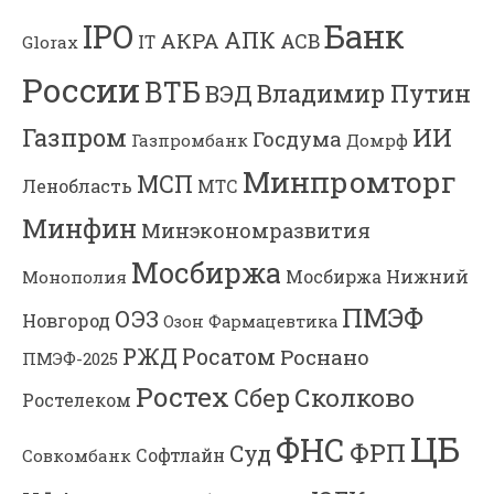
Банк
IPO
АПК
АКРА
АСВ
IT
Glorax
России
ВТБ
Владимир Путин
ВЭД
Газпром
ИИ
Госдума
Газпромбанк
Домрф
Минпромторг
МСП
Ленобласть
МТС
Минфин
Минэкономразвития
Мосбиржа
Мосбиржа
Нижний
Монополия
ПМЭФ
ОЭЗ
Новгород
Озон Фармацевтика
РЖД
Росатом
Роснано
ПМЭФ-2025
Ростех
Сколково
Сбер
Ростелеком
ЦБ
ФНС
ФРП
Суд
Софтлайн
Совкомбанк