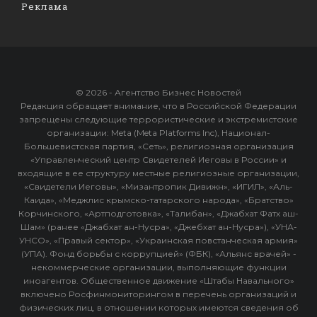
Реклама
© 2026 - Агентство Бизнес Новостей
Редакция обращает внимание, что в Российской Федерации
запрещены следующие террористические и экстремистские
организации: Meta (Meta Platforms Inc), Национал-
Большевистская партия, «Сеть», религиозная организация
«Управленческий центр Свидетелей Иеговы в России» и
входящие в ее структуру местные религиозные организации,
«Свидетели Иеговы», «Мизантропик Дивижн», «ИГИЛ», «Аль-
Каида», «Меджлис крымско-татарского народа», «Братство»
Корчинского, «Артподготовка», «Талибан», «Джабхат Фатх аш-
Шам» (ранее «Джабхат ан-Нусра», «Джебхат ан-Нусра»), «УНА-
УНСО», «Правый сектор», «Украинская повстанческая армия»
(УПА). Фонд борьбы с коррупцией» (ФБК), «Альянс врачей» -
некоммерческие организации, выполняющие функции
иноагентов. Общественное движение «Штабы Навального»
включено Росфинмониторингом в перечень организаций и
физических лиц, в отношении которых имеются сведения об