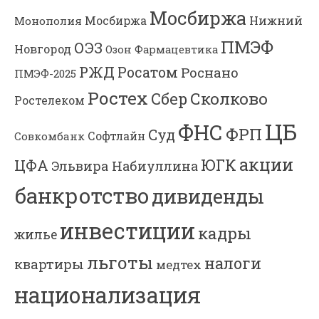
Мосбиржа
Мосбиржа
Нижний
Монополия
ПМЭФ
ОЭЗ
Новгород
Озон Фармацевтика
РЖД
Росатом
Роснано
ПМЭФ-2025
Ростех
Сколково
Сбер
Ростелеком
ЦБ
ФНС
ФРП
Суд
Софтлайн
Совкомбанк
акции
ЮГК
ЦФА
Эльвира Набиуллина
банкротство
дивиденды
инвестиции
кадры
жилье
льготы
налоги
квартиры
медтех
национализация