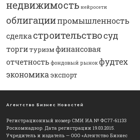
недвижимость
нейросети
облигации
промышленность
строительство
суд
сделка
торги
финансовая
туризм
фудтех
отчетность
фондовый рынок
экономика
экспорт
Агентство Бизнес Новостей
Регистрационный номер СМИ ИА № ФС77-61133
Роскомнадзор. Дата регистрации 19.03.2015.
Учредитель и издатель — ООО «Агентство Бизнес