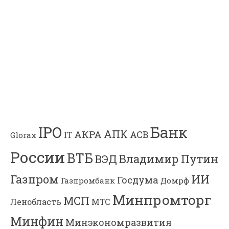
Банк
IPO
АПК
АКРА
АСВ
IT
Glorax
России
ВТБ
Владимир Путин
ВЭД
Газпром
ИИ
Госдума
Газпромбанк
Домрф
Минпромторг
МСП
Ленобласть
МТС
Минфин
Минэкономразвития