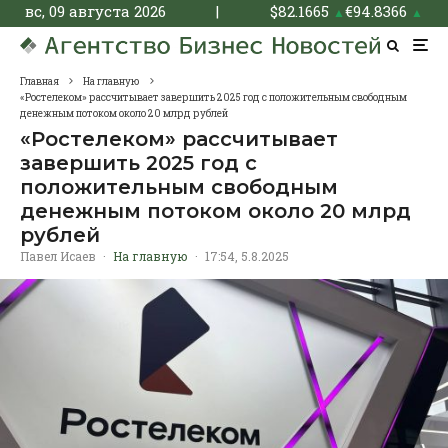
вс, 09 августа 2026
|
$
82.1665
€
94.8366
▲
▲
Главная
На главную
«Ростелеком» рассчитывает завершить 2025 год с положительным свободным
денежным потоком около 20 млрд рублей
«Ростелеком» рассчитывает
завершить 2025 год с
положительным свободным
денежным потоком около 20 млрд
рублей
Павел Исаев
·
На главную
·
17:54, 5.8.2025