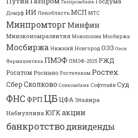
Газпром
Путин
Госдума
Газпромбанк
ИИ
МСП
Ленобласть
МТС
Домрф
Минпромторг
Минфин
Минэкономразвития
Мосбиржа
Монополия
Мосбиржа
ОЭЗ
Нижний Новгород
Озон
ПМЭФ
РЖД
Фармацевтика
ПМЭФ-2025
Ростех
Росатом
Роснано
Ростелеком
Сколково
Сбер
Суд
Софтлайн
Совкомбанк
ЦБ
ФНС
ФРП
ЦФА
Эльвира
акции
ЮГК
Набиуллина
банкротство
дивиденды