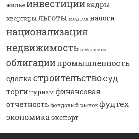
инвестиции
кадры
жилье
льготы
налоги
квартиры
медтех
национализация
недвижимость
нейросети
облигации
промышленность
строительство
суд
сделка
торги
финансовая
туризм
фудтех
отчетность
фондовый рынок
экономика
экспорт