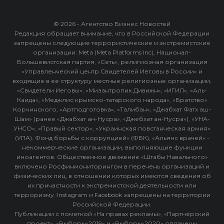
© 2026 - Агентство Бизнес Новостей
Редакция обращает внимание, что в Российской Федерации
запрещены следующие террористические и экстремистские
организации: Meta (Meta Platforms Inc), Национал-
Большевистская партия, «Сеть», религиозная организация
«Управленческий центр Свидетелей Иеговы в России» и
входящие в ее структуру местные религиозные организации,
«Свидетели Иеговы», «Мизантропик Дивижн», «ИГИЛ», «Аль-
Каида», «Меджлис крымско-татарского народа», «Братство»
Корчинского, «Артподготовка», «Талибан», «Джабхат Фатх аш-
Шам» (ранее «Джабхат ан-Нусра», «Джебхат ан-Нусра»), «УНА-
УНСО», «Правый сектор», «Украинская повстанческая армия»
(УПА). Фонд борьбы с коррупцией» (ФБК), «Альянс врачей» -
некоммерческие организации, выполняющие функции
иноагентов. Общественное движение «Штабы Навального»
включено Росфинмониторингом в перечень организаций и
физических лиц, в отношении которых имеются сведения об
их причастности к экстремистской деятельности или
терроризму. Instagram и Facebook запрещены на территории
Российской Федерации.
Публикации с пометкой «На правах рекламы», «Партнёрский
проект», «Выборы-2019» и «Выборы-2020» оплачены