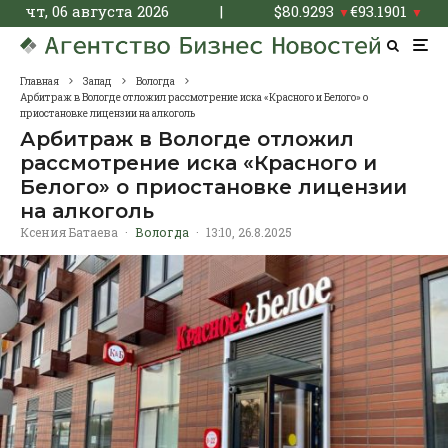
чт, 06 августа 2026
|
$
80.9293
€
93.1901
▼
▼
Главная
Запад
Вологда
Арбитраж в Вологде отложил рассмотрение иска «Красного и Белого» о
приостановке лицензии на алкоголь
Арбитраж в Вологде отложил
рассмотрение иска «Красного и
Белого» о приостановке лицензии
на алкоголь
Ксения Батаева
·
Вологда
·
13:10, 26.8.2025