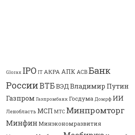
Банк
IPO
АПК
АКРА
АСВ
IT
Glorax
России
ВТБ
Владимир Путин
ВЭД
Газпром
ИИ
Госдума
Газпромбанк
Домрф
Минпромторг
МСП
Ленобласть
МТС
Минфин
Минэкономразвития
Мосбиржа