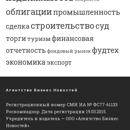
облигации
промышленность
строительство
суд
сделка
торги
финансовая
туризм
фудтех
отчетность
фондовый рынок
экономика
экспорт
Агентство Бизнес Новостей
Регистрационный номер СМИ ИА № ФС77-61133
Роскомнадзор. Дата регистрации 19.03.2015.
Учредитель и издатель — ООО «Агентство Бизнес
Новостей».