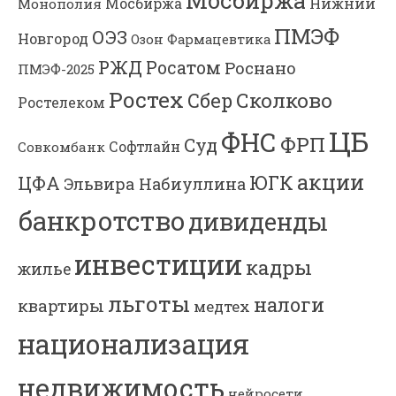
Мосбиржа
Нижний
Монополия
ПМЭФ
ОЭЗ
Новгород
Озон Фармацевтика
РЖД
Росатом
Роснано
ПМЭФ-2025
Ростех
Сколково
Сбер
Ростелеком
ЦБ
ФНС
ФРП
Суд
Софтлайн
Совкомбанк
акции
ЮГК
ЦФА
Эльвира Набиуллина
банкротство
дивиденды
инвестиции
кадры
жилье
льготы
налоги
квартиры
медтех
национализация
недвижимость
нейросети