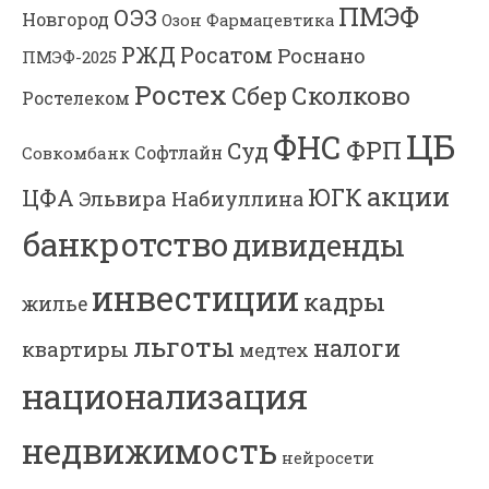
ПМЭФ
ОЭЗ
Новгород
Озон Фармацевтика
РЖД
Росатом
Роснано
ПМЭФ-2025
Ростех
Сколково
Сбер
Ростелеком
ЦБ
ФНС
ФРП
Суд
Софтлайн
Совкомбанк
акции
ЮГК
ЦФА
Эльвира Набиуллина
банкротство
дивиденды
инвестиции
кадры
жилье
льготы
налоги
квартиры
медтех
национализация
недвижимость
нейросети