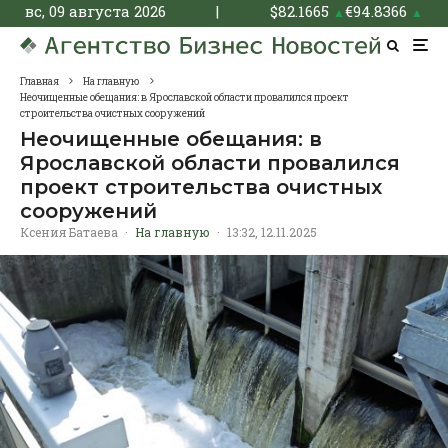
вс, 09 августа 2026
|
$
82.1665
€
94.8366
▲
▲
Главная
На главную
Неочищенные обещания: в Ярославской области провалился проект
строительства очистных сооружений
Неочищенные обещания: в
Ярославской области провалился
проект строительства очистных
сооружений
Ксения Батаева
·
На главную
·
13:32, 12.11.2025