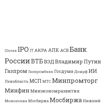
Банк
IPO
АПК
АКРА
АСВ
IT
Glorax
России
ВТБ
Владимир Путин
ВЭД
Газпром
ИИ
Госдума
Газпромбанк
Домрф
Минпромторг
МСП
Ленобласть
МТС
Минфин
Минэкономразвития
Мосбиржа
Мосбиржа
Нижний
Монополия