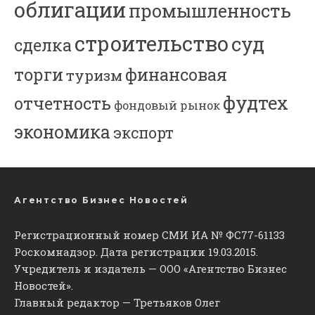
облигации
промышленность
строительство
суд
сделка
торги
финансовая
туризм
фудтех
отчетность
фондовый рынок
экономика
экспорт
Агентство Бизнес Новостей
Регистрационный номер СМИ ИА № ФС77-61133
Роскомнадзор. Дата регистрации 19.03.2015.
Учредитель и издатель — ООО «Агентство Бизнес
Новостей».
Главный редактор — Третьяков Олег