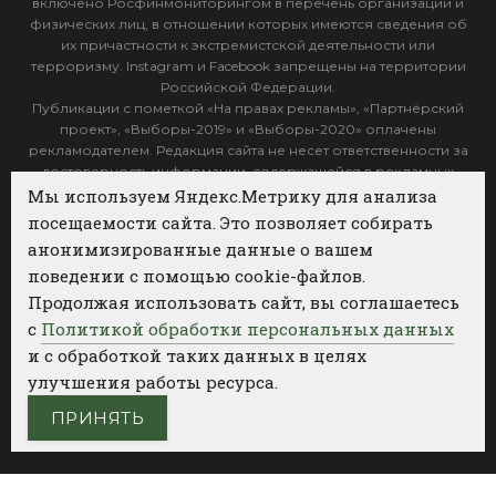
включено Росфинмониторингом в перечень организаций и
физических лиц, в отношении которых имеются сведения об
их причастности к экстремистской деятельности или
терроризму. Instagram и Facebook запрещены на территории
Российской Федерации.
Публикации с пометкой «На правах рекламы», «Партнёрский
проект», «Выборы-2019» и «Выборы-2020» оплачены
рекламодателем. Редакция сайта не несет ответственности за
достоверность информации, содержащейся в рекламных
объявлениях.
Мы используем Яндекс.Метрику для анализа
посещаемости сайта. Это позволяет собирать
Архив
анонимизированные данные о вашем
поведении с помощью cookie-файлов.
Категории
Продолжая использовать сайт, вы соглашаетесь
ФОТОБАНК АГЕНТСТВА БИЗНЕС НОВОСТЕЙ
с
Политикой обработки персональных данных
и с обработкой таких данных в целях
РЕГИОНЫ
ПОЛИТИКА
ОБЩЕСТВО
КУЛЬТУРА
улучшения работы ресурса.
НАУКА
СПОРТ
ПРИНЯТЬ