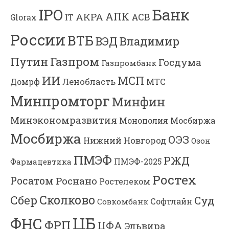
Банк
IPO
АПК
АКРА
АСВ
IT
Glorax
России
ВТБ
Владимир
ВЭД
Газпром
Путин
Госдума
Газпромбанк
ИИ
МСП
Ленобласть
МТС
Домрф
Минпромторг
Минфин
Минэкономразвития
Мосбиржа
Монополия
Мосбиржа
ОЭЗ
Нижний Новгород
Озон
ПМЭФ
РЖД
Фармацевтика
ПМЭФ-2025
Ростех
Росатом
Роснано
Ростелеком
Сколково
Сбер
Суд
Софтлайн
Совкомбанк
ЦБ
ФНС
ФРП
ЦФА
Эльвира