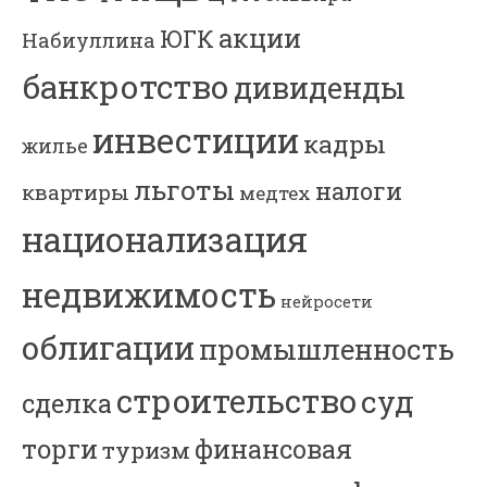
акции
ЮГК
Набиуллина
банкротство
дивиденды
инвестиции
кадры
жилье
льготы
налоги
квартиры
медтех
национализация
недвижимость
нейросети
облигации
промышленность
строительство
суд
сделка
торги
финансовая
туризм