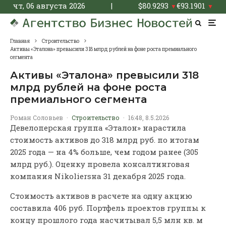
чт, 06 августа 2026
|
$
80.9293
€
93.1901
▼
▼
Главная
Строительство
Активы «Эталона» превысили 318 млрд рублей на фоне роста премиального
сегмента
Активы «Эталона» превысили 318
млрд рублей на фоне роста
премиального сегмента
Роман Соловьев
·
Строительство
·
16:48, 8.5.2026
Девелоперская группа «Эталон» нарастила
стоимость активов до 318 млрд руб. по итогам
2025 года — на 4% больше, чем годом ранее (305
млрд руб.). Оценку провела консалтинговая
компания Nikoliersна 31 декабря 2025 года.
Стоимость активов в расчете на одну акцию
составила 406 руб. Портфель проектов группы к
концу прошлого года насчитывал 5,5 млн кв. м