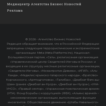
Медиацентр Агентства Бизнес Новостей
Реклама
© 2026 - Агентство Бизнес Новостей
Редакция обращает внимание, что в Российской Федерации
запрещены следующие террористические и экстремистские
организации: Meta (Meta Platforms Inc), Национал-
Большевистская партия, «Сеть», религиозная организация
«Управленческий центр Свидетелей Иеговы в России» и
входящие в ее структуру местные религиозные организации,
«Свидетели Иеговы», «Мизантропик Дивижн», «ИГИЛ», «Аль-
Каида», «Меджлис крымско-татарского народа», «Братство»
Корчинского, «Артподготовка», «Талибан», «Джабхат Фатх аш-
Шам» (ранее «Джабхат ан-Нусра», «Джебхат ан-Нусра»), «УНА-
УНСО», «Правый сектор», «Украинская повстанческая армия»
(УПА). Фонд борьбы с коррупцией» (ФБК), «Альянс врачей» -
некоммерческие организации, выполняющие функции
иноагентов. Общественное движение «Штабы Навального»