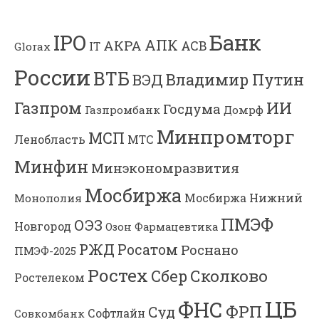
Банк
IPO
АПК
АКРА
АСВ
IT
Glorax
России
ВТБ
Владимир Путин
ВЭД
Газпром
ИИ
Госдума
Газпромбанк
Домрф
Минпромторг
МСП
Ленобласть
МТС
Минфин
Минэкономразвития
Мосбиржа
Мосбиржа
Нижний
Монополия
ПМЭФ
ОЭЗ
Новгород
Озон Фармацевтика
РЖД
Росатом
Роснано
ПМЭФ-2025
Ростех
Сколково
Сбер
Ростелеком
ЦБ
ФНС
ФРП
Суд
Софтлайн
Совкомбанк