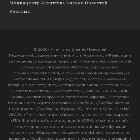
Медиацентр Агентства Бизнес Новостей
Реклама
© 2026 - Агентство Бизнес Новостей
Редакция обращает внимание, что в Российской Федерации
запрещены следующие террористические и экстремистские
организации: Meta (Meta Platforms Inc), Национал-
Большевистская партия, «Сеть», религиозная организация
«Управленческий центр Свидетелей Иеговы в России» и
входящие в ее структуру местные религиозные организации,
«Свидетели Иеговы», «Мизантропик Дивижн», «ИГИЛ», «Аль-
Каида», «Меджлис крымско-татарского народа», «Братство»
Корчинского, «Артподготовка», «Талибан», «Джабхат Фатх аш-
Шам» (ранее «Джабхат ан-Нусра», «Джебхат ан-Нусра»), «УНА-
УНСО», «Правый сектор», «Украинская повстанческая армия»
(УПА). Фонд борьбы с коррупцией» (ФБК), «Альянс врачей» -
некоммерческие организации, выполняющие функции
иноагентов. Общественное движение «Штабы Навального»
включено Росфинмониторингом в перечень организаций и