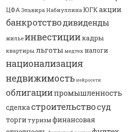
акции
ЮГК
ЦФА
Эльвира Набиуллина
банкротство
дивиденды
инвестиции
кадры
жилье
льготы
налоги
квартиры
медтех
национализация
недвижимость
нейросети
облигации
промышленность
строительство
суд
сделка
торги
финансовая
туризм
фудтех
отчетность