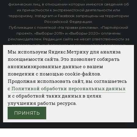
физических лиц, в отношении которых имеются сведения об
их причастности к экстремистской деятельности или
терроризму. Instagram и Facebook запрещены на территории
Российской Федерации.
Публикации с пометкой «На правах рекламы», «Партнёрский
проект», «Выборы-2019» и «Выборы-2020» оплачены
рекламодателем. Редакция сайта не несет ответственности за
достоверность информации, содержащейся в рекламных
объявлениях.
Мы используем Яндекс.Метрику для анализа
посещаемости сайта. Это позволяет собирать
Архив
анонимизированные данные о вашем
поведении с помощью cookie-файлов.
Категории
Продолжая использовать сайт, вы соглашаетесь
ФОТОБАНК АГЕНТСТВА БИЗНЕС НОВОСТЕЙ
с
Политикой обработки персональных данных
и с обработкой таких данных в целях
РЕГИОНЫ
ПОЛИТИКА
ОБЩЕСТВО
КУЛЬТУРА
улучшения работы ресурса.
НАУКА
СПОРТ
ПРИНЯТЬ