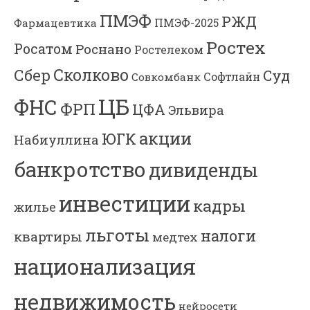
ПМЭФ
РЖД
Фармацевтика
ПМЭФ-2025
Ростех
Росатом
Роснано
Ростелеком
Сколково
Сбер
Суд
Софтлайн
Совкомбанк
ЦБ
ФНС
ФРП
ЦФА
Эльвира
акции
ЮГК
Набиуллина
банкротство
дивиденды
инвестиции
кадры
жилье
льготы
налоги
квартиры
медтех
национализация
недвижимость
нейросети