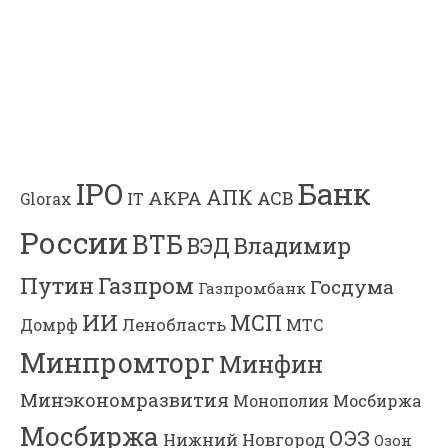
Банк
IPO
АПК
АКРА
АСВ
IT
Glorax
России
ВТБ
Владимир
ВЭД
Газпром
Путин
Госдума
Газпромбанк
ИИ
МСП
Ленобласть
МТС
Домрф
Минпромторг
Минфин
Минэкономразвития
Мосбиржа
Монополия
Мосбиржа
ОЭЗ
Нижний Новгород
Озон