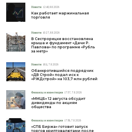
Новости
12:40, 8.8.2026
Как работает маржинальная
торговля
Новости
10:27, 8.8.2026
В Сестрорецке восстановлена
крыша и фундамент «Дачи Р.
Павлова» по программе «Рубль
за метр»
Новости
18:11, 7.8.2026
Обанкротившийся подрядчик
«ДВ Строй» подал иск к
«РЖДстрой» на 103,7 млн рублей
Финансы и инвестиции
17:57, 7.8.2026
«ММЦБ» 12 августа обсудит
дивиденды по акциям
общества
Финансы и инвестиции
17:56, 7.8.2026
«СПБ Биржа» готовит запуск
торгов криптовалютами после