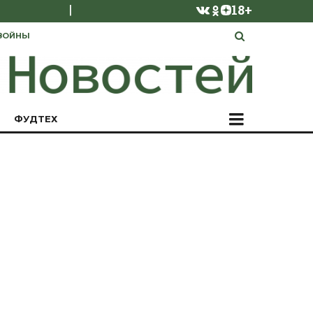
|
18+
ВОЙНЫ
ФУДТЕХ