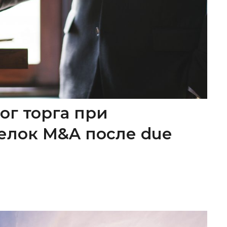
ог торга при
елок M&A после due