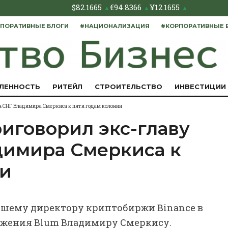
$
82.1665
€
94.8366
¥
12.1655
▲
▲
▲
ПОРАТИВНЫЕ БЛОГИ
#НАЦИОНАЛИЗАЦИЯ
#КОРПОРАТИВНЫЕ 
ЛЕННОСТЬ
РИТЕЙЛ
СТРОИТЕЛЬСТВО
ИНВЕСТИЦИИ
 в СНГ Владимира Смеркиса к пяти годам колонии
иговорил экс-главу
димира Смеркиса к
ии
вшему директору криптобиржи Binance в
ожения Blum Владимиру Смеркису.