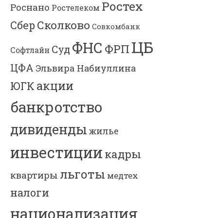
Ростех
Роснано
Ростелеком
Сколково
Сбер
Совкомбанк
ЦБ
ФНС
ФРП
Суд
Софтлайн
ЦФА
Эльвира Набиуллина
акции
ЮГК
банкротство
дивиденды
жилье
инвестиции
кадры
льготы
квартиры
медтех
налоги
национализация