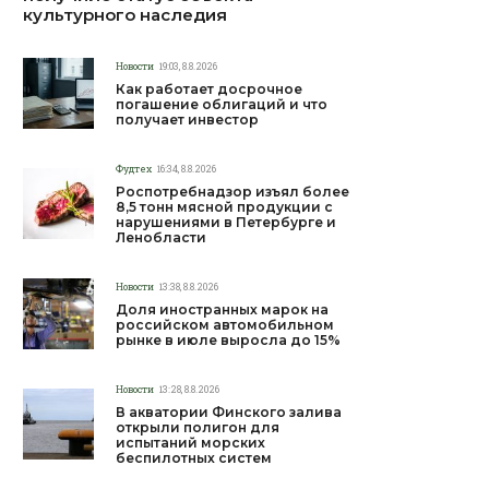
культурного наследия
Новости
19:03, 8.8.2026
Как работает досрочное
погашение облигаций и что
получает инвестор
Фудтех
16:34, 8.8.2026
Роспотребнадзор изъял более
8,5 тонн мясной продукции с
нарушениями в Петербурге и
Ленобласти
Новости
13:38, 8.8.2026
Доля иностранных марок на
российском автомобильном
рынке в июле выросла до 15%
Новости
13:28, 8.8.2026
В акватории Финского залива
открыли полигон для
испытаний морских
беспилотных систем