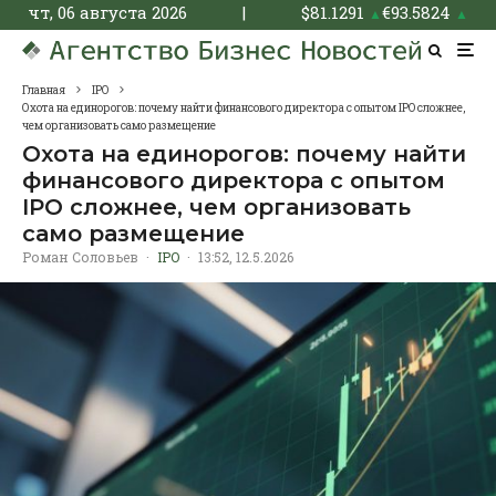
чт, 06 августа 2026
|
$
81.1291
€
93.5824
▲
▲
Главная
IPO
Охота на единорогов: почему найти финансового директора с опытом IPO сложнее,
чем организовать само размещение
Охота на единорогов: почему найти
финансового директора с опытом
IPO сложнее, чем организовать
само размещение
Роман Соловьев
·
IPO
·
13:52, 12.5.2026