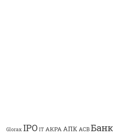
Банк
IPO
АПК
АКРА
АСВ
IT
Glorax