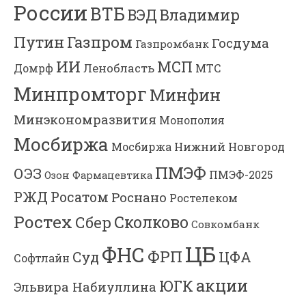
России
ВТБ
Владимир
ВЭД
Газпром
Путин
Госдума
Газпромбанк
ИИ
МСП
Ленобласть
МТС
Домрф
Минпромторг
Минфин
Минэкономразвития
Монополия
Мосбиржа
Мосбиржа
Нижний Новгород
ПМЭФ
ОЭЗ
ПМЭФ-2025
Озон Фармацевтика
РЖД
Росатом
Роснано
Ростелеком
Ростех
Сколково
Сбер
Совкомбанк
ЦБ
ФНС
ФРП
Суд
ЦФА
Софтлайн
акции
ЮГК
Эльвира Набиуллина