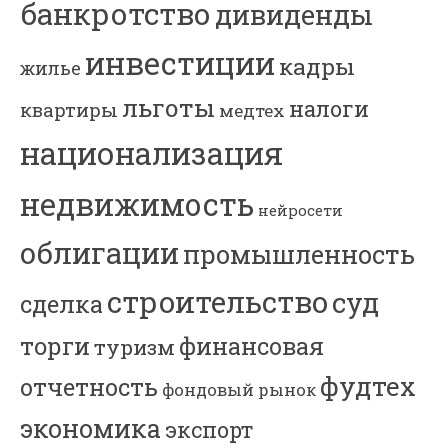
банкротство
дивиденды
инвестиции
кадры
жилье
льготы
налоги
квартиры
медтех
национализация
недвижимость
нейросети
облигации
промышленность
строительство
суд
сделка
торги
финансовая
туризм
фудтех
отчетность
фондовый рынок
экономика
экспорт