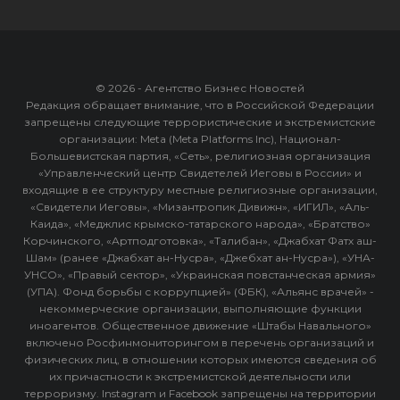
© 2026 - Агентство Бизнес Новостей
Редакция обращает внимание, что в Российской Федерации
запрещены следующие террористические и экстремистские
организации: Meta (Meta Platforms Inc), Национал-
Большевистская партия, «Сеть», религиозная организация
«Управленческий центр Свидетелей Иеговы в России» и
входящие в ее структуру местные религиозные организации,
«Свидетели Иеговы», «Мизантропик Дивижн», «ИГИЛ», «Аль-
Каида», «Меджлис крымско-татарского народа», «Братство»
Корчинского, «Артподготовка», «Талибан», «Джабхат Фатх аш-
Шам» (ранее «Джабхат ан-Нусра», «Джебхат ан-Нусра»), «УНА-
УНСО», «Правый сектор», «Украинская повстанческая армия»
(УПА). Фонд борьбы с коррупцией» (ФБК), «Альянс врачей» -
некоммерческие организации, выполняющие функции
иноагентов. Общественное движение «Штабы Навального»
включено Росфинмониторингом в перечень организаций и
физических лиц, в отношении которых имеются сведения об
их причастности к экстремистской деятельности или
терроризму. Instagram и Facebook запрещены на территории