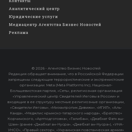
Контакты
Аналитический центр
Юридические услуги
Медиацентр Агентства Бизнес Новостей
Реклама
© 2026 - Агентство Бизнес Новостей
Редакция обращает внимание, что в Российской Федерации
запрещены следующие террористические и экстремистские
организации: Meta (Meta Platforms Inc), Национал-
Большевистская партия, «Сеть», религиозная организация
«Управленческий центр Свидетелей Иеговы в России» и
входящие в ее структуру местные религиозные организации,
«Свидетели Иеговы», «Мизантропик Дивижн», «ИГИЛ», «Аль-
Каида», «Меджлис крымско-татарского народа», «Братство»
Корчинского, «Артподготовка», «Талибан», «Джабхат Фатх аш-
Шам» (ранее «Джабхат ан-Нусра», «Джебхат ан-Нусра»), «УНА-
УНСО», «Правый сектор», «Украинская повстанческая армия»