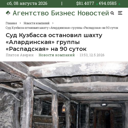
сб, 08 августа 2026
|
$
81.4077
€
94.0585
▲
▲
Главная
Новости компаний
Суд Кузбасса остановил шахту «Алардинская» группы «Распадская» на 90 суток
Суд Кузбасса остановил шахту
«Алардинская» группы
«Распадская» на 90 суток
Платон Аверин
·
Новости компаний
·
13:53, 12.5.2026