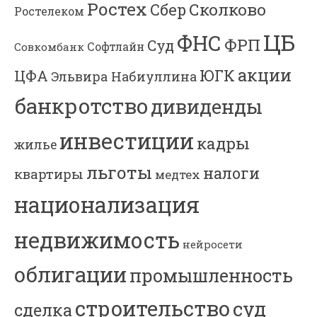
Ростех
Сколково
Сбер
Ростелеком
ЦБ
ФНС
ФРП
Суд
Софтлайн
Совкомбанк
акции
ЮГК
ЦФА
Эльвира Набиуллина
банкротство
дивиденды
инвестиции
кадры
жилье
льготы
налоги
квартиры
медтех
национализация
недвижимость
нейросети
облигации
промышленность
строительство
суд
сделка