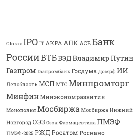
Банк
IPO
АПК
АКРА
АСВ
IT
Glorax
России
ВТБ
Владимир Путин
ВЭД
Газпром
ИИ
Госдума
Газпромбанк
Домрф
Минпромторг
МСП
Ленобласть
МТС
Минфин
Минэкономразвития
Мосбиржа
Мосбиржа
Нижний
Монополия
ПМЭФ
ОЭЗ
Новгород
Озон Фармацевтика
РЖД
Росатом
Роснано
ПМЭФ-2025