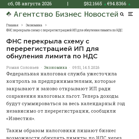
сб, 08 августа 2026
|
$
82.1665
€
94.8366
▲
▲
Главная
Экономика
ФНС перекрыла схему с перерегистрацией ИП для обнуления лимита по НДС
ФНС перекрыла схему с
перерегистрацией ИП для
обнуления лимита по НДС
Роман Соловьев
·
Экономика
·
09:51, 14.5.2026
Федеральная налоговая служба ужесточила
контроль за предпринимателями, которые
закрывают и заново открывают ИП ради
сохранения налоговых льгот. Теперь доходы
будут суммироваться за весь календарный год
независимо от перерегистрации, сообщили
«Известия».
Таким образом налоговики лишают бизнес
возможности обнулять лимиты по НДС через