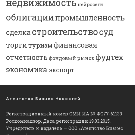
недвижимость
нейросети
облигации
промышленность
строительство
суд
сделка
торги
финансовая
туризм
фудтех
отчетность
фондовый рынок
экономика
экспорт
Агентство Бизнес Новостей
Регистрационный номер СМИ ИА № ФС77-61133
Роскомнадзор. Дата регистрации 19.03.2015.
Учредитель и издатель — ООО «Агентство Бизнес