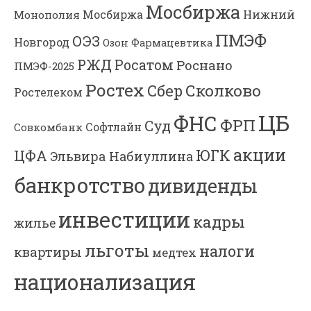
Мосбиржа
Мосбиржа
Нижний
Монополия
ПМЭФ
ОЭЗ
Новгород
Озон Фармацевтика
РЖД
Росатом
Роснано
ПМЭФ-2025
Ростех
Сколково
Сбер
Ростелеком
ЦБ
ФНС
ФРП
Суд
Софтлайн
Совкомбанк
акции
ЮГК
ЦФА
Эльвира Набиуллина
банкротство
дивиденды
инвестиции
кадры
жилье
льготы
налоги
квартиры
медтех
национализация