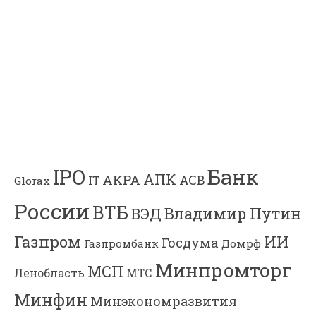
Банк
IPO
АПК
АКРА
АСВ
IT
Glorax
России
ВТБ
Владимир Путин
ВЭД
Газпром
ИИ
Госдума
Газпромбанк
Домрф
Минпромторг
МСП
Ленобласть
МТС
Минфин
Минэкономразвития