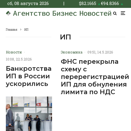
сб, 08 августа 2026
|
$
82.1665
€
94.8366
▲
▲
Главная
ИП
ИП
Новости
·
Экономика
·
09:51, 14.5.2026
10:08, 22.5.2026
ФНС перекрыла
Банкротства
схему с
ИП в России
перерегистрацией
ускорились
ИП для обнуления
лимита по НДС