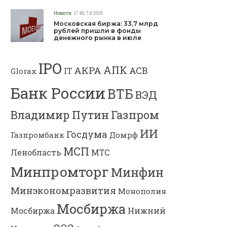
Новости
17:49, 7.8.2026
Московская биржа: 33,7 млрд
рублей пришли в фонды
денежного рынка в июле
IPO
АПК
АКРА
АСВ
IT
Glorax
Банк России
ВТБ
ВЭД
Владимир Путин
Газпром
ИИ
Госдума
Газпромбанк
Домрф
МСП
Ленобласть
МТС
Минпромторг
Минфин
Минэкономразвития
Монополия
Мосбиржа
Мосбиржа
Нижний