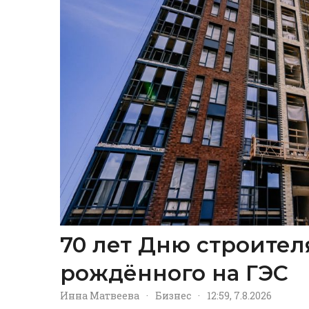
70 лет Дню строител
рождённого на ГЭС
Инна Матвеева
·
Бизнес
·
12:59, 7.8.2026