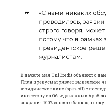
«С нами никаких обс
проводилось, заявки 
строго говоря, может
потому что в рамках 
президентское реше
журналистам.
В начале мая UniCredit объявил о н
План предусматривает выделение ча
юридическое лицо (spin-off) с посл
инвестору из Объединенных Арабских
сохранит 100% «нового банка», а пок