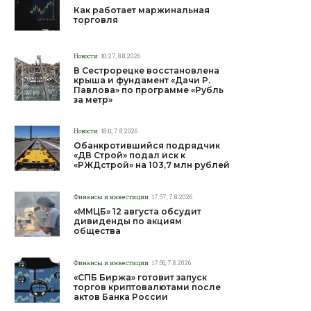
Как работает маржинальная
торговля
Новости
10:27, 8.8.2026
В Сестрорецке восстановлена
крыша и фундамент «Дачи Р.
Павлова» по программе «Рубль
за метр»
Новости
18:11, 7.8.2026
Обанкротившийся подрядчик
«ДВ Строй» подал иск к
«РЖДстрой» на 103,7 млн рублей
Финансы и инвестиции
17:57, 7.8.2026
«ММЦБ» 12 августа обсудит
дивиденды по акциям
общества
Финансы и инвестиции
17:56, 7.8.2026
«СПБ Биржа» готовит запуск
торгов криптовалютами после
актов Банка России