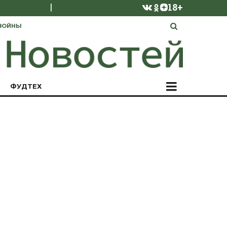
|
18+
ВОЙНЫ
ФУДТЕХ