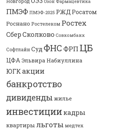
ОЭЗ
Новгород
Озон Фармацевтика
ПМЭФ
РЖД
Росатом
ПМЭФ-2025
Ростех
Роснано
Ростелеком
Сколково
Сбер
Совкомбанк
ЦБ
ФНС
ФРП
Суд
Софтлайн
ЦФА
Эльвира Набиуллина
акции
ЮГК
банкротство
дивиденды
жилье
инвестиции
кадры
льготы
квартиры
медтех