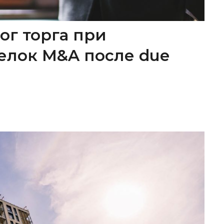
ог торга при
елок M&A после due