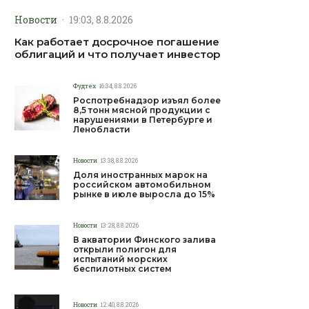
Новости
·
19:03, 8.8.2026
Как работает досрочное погашение
облигаций и что получает инвестор
Фудтех
16:34, 8.8.2026
Роспотребнадзор изъял более
8,5 тонн мясной продукции с
нарушениями в Петербурге и
Ленобласти
Новости
13:38, 8.8.2026
Доля иностранных марок на
российском автомобильном
рынке в июле выросла до 15%
Новости
13:28, 8.8.2026
В акватории Финского залива
открыли полигон для
испытаний морских
беспилотных систем
Новости
12:40, 8.8.2026