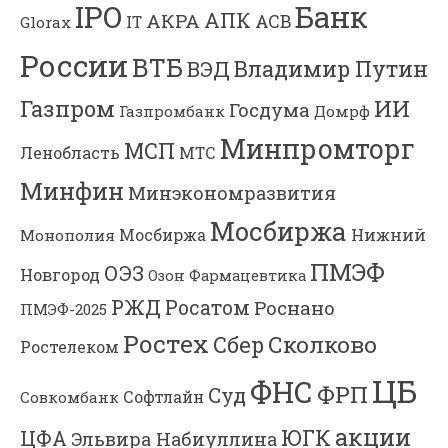
Банк
IPO
АПК
АКРА
АСВ
IT
Glorax
России
ВТБ
Владимир Путин
ВЭД
Газпром
ИИ
Госдума
Газпромбанк
Домрф
Минпромторг
МСП
Ленобласть
МТС
Минфин
Минэкономразвития
Мосбиржа
Мосбиржа
Нижний
Монополия
ПМЭФ
ОЭЗ
Новгород
Озон Фармацевтика
РЖД
Росатом
Роснано
ПМЭФ-2025
Ростех
Сколково
Сбер
Ростелеком
ЦБ
ФНС
ФРП
Суд
Софтлайн
Совкомбанк
акции
ЮГК
ЦФА
Эльвира Набиуллина