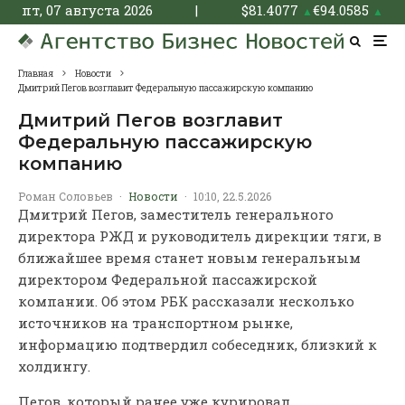
пт, 07 августа 2026
|
$
81.4077
€
94.0585
▲
▲
Главная
Новости
Дмитрий Пегов возглавит Федеральную пассажирскую компанию
Дмитрий Пегов возглавит
Федеральную пассажирскую
компанию
Роман Соловьев
·
Новости
·
10:10, 22.5.2026
Дмитрий Пегов, заместитель генерального
директора РЖД и руководитель дирекции тяги, в
ближайшее время станет новым генеральным
директором Федеральной пассажирской
компании. Об этом РБК рассказали несколько
источников на транспортном рынке,
информацию подтвердил собеседник, близкий к
холдингу.
Пегов, который ранее уже курировал