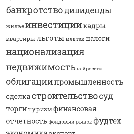
банкротство
дивиденды
инвестиции
кадры
жилье
льготы
налоги
квартиры
медтех
национализация
недвижимость
нейросети
облигации
промышленность
строительство
суд
сделка
торги
финансовая
туризм
фудтех
отчетность
фондовый рынок
экономика
экспорт