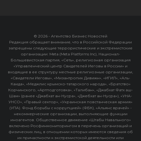
© 2026 - Агентство Бизнес Новостей
Редакция обращает внимание, что в Российской Федерации
запрещены следующие террористические и экстремистские
организации: Meta (Meta Platforms Inc), Национал-
Большевистская партия, «Сеть», религиозная организация
«Управленческий центр Свидетелей Иеговы в России» и
входящие в ее структуру местные религиозные организации,
«Свидетели Иеговы», «Мизантропик Дивижн», «ИГИЛ», «Аль-
Каида», «Меджлис крымско-татарского народа», «Братство»
Корчинского, «Артподготовка», «Талибан», «Джабхат Фатх аш-
Шам» (ранее «Джабхат ан-Нусра», «Джебхат ан-Нусра»), «УНА-
УНСО», «Правый сектор», «Украинская повстанческая армия»
(УПА). Фонд борьбы с коррупцией» (ФБК), «Альянс врачей» -
некоммерческие организации, выполняющие функции
иноагентов. Общественное движение «Штабы Навального»
включено Росфинмониторингом в перечень организаций и
физических лиц, в отношении которых имеются сведения об
их причастности к экстремистской деятельности или