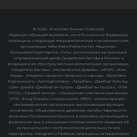
© 2026 - Агентство Бизнес Новостей
Редакция обращает внимание, что в Российской Федерации
запрещены следующие террористические и экстремистские
организации: Meta (Meta Platforms Inc), Национал-
Большевистская партия, «Сеть», религиозная организация
«Управленческий центр Свидетелей Иеговы в России» и
входящие в ее структуру местные религиозные организации,
«Свидетели Иеговы», «Мизантропик Дивижн», «ИГИЛ», «Аль-
Каида», «Меджлис крымско-татарского народа», «Братство»
Корчинского, «Артподготовка», «Талибан», «Джабхат Фатх аш-
Шам» (ранее «Джабхат ан-Нусра», «Джебхат ан-Нусра»), «УНА-
УНСО», «Правый сектор», «Украинская повстанческая армия»
(УПА). Фонд борьбы с коррупцией» (ФБК), «Альянс врачей» -
некоммерческие организации, выполняющие функции
иноагентов. Общественное движение «Штабы Навального»
включено Росфинмониторингом в перечень организаций и
физических лиц, в отношении которых имеются сведения об
их причастности к экстремистской деятельности или
терроризму. Instagram и Facebook запрещены на территории