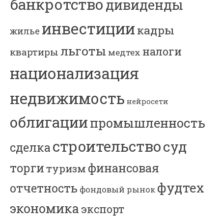
банкротство
дивиденды
инвестиции
кадры
жилье
льготы
налоги
квартиры
медтех
национализация
недвижимость
нейросети
облигации
промышленность
строительство
суд
сделка
торги
финансовая
туризм
фудтех
отчетность
фондовый рынок
экономика
экспорт