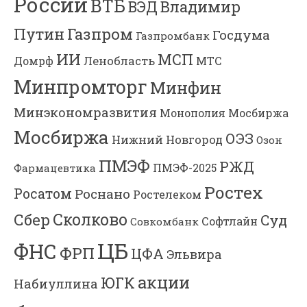
России
ВТБ
Владимир
ВЭД
Газпром
Путин
Госдума
Газпромбанк
ИИ
МСП
Ленобласть
МТС
Домрф
Минпромторг
Минфин
Минэкономразвития
Мосбиржа
Монополия
Мосбиржа
ОЭЗ
Нижний Новгород
Озон
ПМЭФ
РЖД
Фармацевтика
ПМЭФ-2025
Ростех
Росатом
Роснано
Ростелеком
Сколково
Сбер
Суд
Софтлайн
Совкомбанк
ЦБ
ФНС
ФРП
ЦФА
Эльвира
акции
ЮГК
Набиуллина