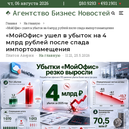
чт, 06 августа 2026
|
$
80.9293
€
93.1901
▼
▼
Главная
На главную
«МойОфис» ушел в убыток на 4 млрд рублей после спада импортозамещения
«МойОфис» ушел в убыток на 4
млрд рублей после спада
импортозамещения
Платон Аверин
·
На главную
·
11:21, 25.5.2026