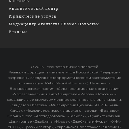
Контакты
Аналитический центр
Юридические услуги
Медиацентр Агентства Бизнес Новостей
Реклама
© 2026 - Агентство Бизнес Новостей
Редакция обращает внимание, что в Российской Федерации
запрещены следующие террористические и экстремистские
организации: Meta (Meta Platforms Inc), Национал-
Большевистская партия, «Сеть», религиозная организация
«Управленческий центр Свидетелей Иеговы в России» и
входящие в ее структуру местные религиозные организации,
«Свидетели Иеговы», «Мизантропик Дивижн», «ИГИЛ», «Аль-
Каида», «Меджлис крымско-татарского народа», «Братство»
Корчинского, «Артподготовка», «Талибан», «Джабхат Фатх аш-
Шам» (ранее «Джабхат ан-Нусра», «Джебхат ан-Нусра»), «УНА-
УНСО», «Правый сектор», «Украинская повстанческая армия»