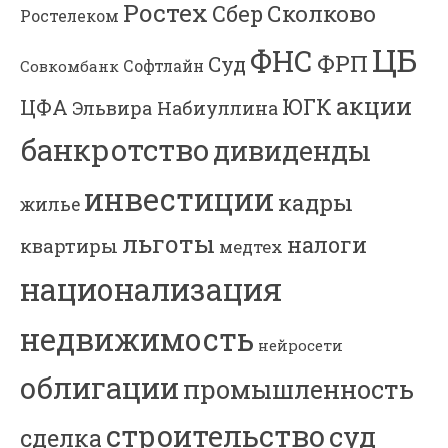
Ростех
Сколково
Сбер
Ростелеком
ЦБ
ФНС
ФРП
Суд
Софтлайн
Совкомбанк
акции
ЮГК
ЦФА
Эльвира Набиуллина
банкротство
дивиденды
инвестиции
кадры
жилье
льготы
налоги
квартиры
медтех
национализация
недвижимость
нейросети
облигации
промышленность
строительство
суд
сделка