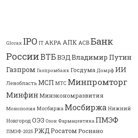
Банк
IPO
АПК
АКРА
АСВ
IT
Glorax
России
ВТБ
Владимир Путин
ВЭД
Газпром
ИИ
Госдума
Газпромбанк
Домрф
Минпромторг
МСП
Ленобласть
МТС
Минфин
Минэкономразвития
Мосбиржа
Мосбиржа
Нижний
Монополия
ПМЭФ
ОЭЗ
Новгород
Озон Фармацевтика
РЖД
Росатом
Роснано
ПМЭФ-2025