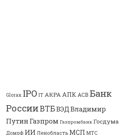
Банк
IPO
АПК
АКРА
АСВ
IT
Glorax
России
ВТБ
Владимир
ВЭД
Газпром
Путин
Госдума
Газпромбанк
ИИ
МСП
Ленобласть
МТС
Домрф