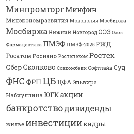
Минпромторг
Минфин
Минэкономразвития
Мосбиржа
Монополия
Мосбиржа
ОЭЗ
Нижний Новгород
Озон
ПМЭФ
РЖД
Фармацевтика
ПМЭФ-2025
Ростех
Росатом
Роснано
Ростелеком
Сколково
Сбер
Суд
Софтлайн
Совкомбанк
ЦБ
ФНС
ФРП
ЦФА
Эльвира
акции
ЮГК
Набиуллина
банкротство
дивиденды
инвестиции
кадры
жилье