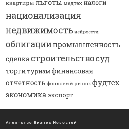
льготы
налоги
квартиры
медтех
национализация
недвижимость
нейросети
облигации
промышленность
строительство
суд
сделка
торги
финансовая
туризм
фудтех
отчетность
фондовый рынок
экономика
экспорт
Агентство Бизнес Новостей