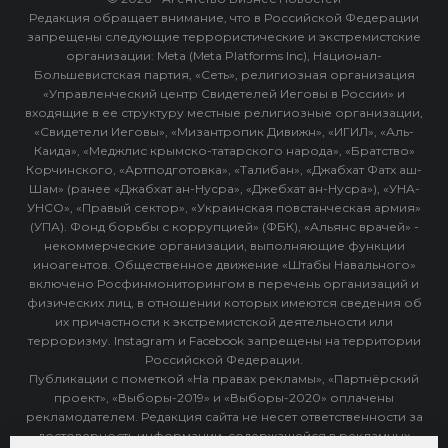
Редакция обращает внимание, что в Российской Федерации
запрещены следующие террористические и экстремистские
организации: Meta (Meta Platforms Inc), Национал-
Большевистская партия, «Сеть», религиозная организация
«Управленческий центр Свидетелей Иеговы в России» и
входящие в ее структуру местные религиозные организации,
«Свидетели Иеговы», «Мизантропик Дивижн», «ИГИЛ», «Аль-
Каида», «Меджлис крымско-татарского народа», «Братство»
Корчинского, «Артподготовка», «Талибан», «Джабхат Фатх аш-
Шам» (ранее «Джабхат ан-Нусра», «Джебхат ан-Нусра»), «УНА-
УНСО», «Правый сектор», «Украинская повстанческая армия»
(УПА). Фонд борьбы с коррупцией» (ФБК), «Альянс врачей» -
некоммерческие организации, выполняющие функции
иноагентов. Общественное движение «Штабы Навального»
включено Росфинмониторингом в перечень организаций и
физических лиц, в отношении которых имеются сведения об
их причастности к экстремистской деятельности или
терроризму. Instagram и Facebook запрещены на территории
Российской Федерации.
Публикации с пометкой «На правах рекламы», «Партнёрский
проект», «Выборы-2019» и «Выборы-2020» оплачены
рекламодателем. Редакция сайта не несет ответственности за
достоверность информации, содержащейся в рекламных