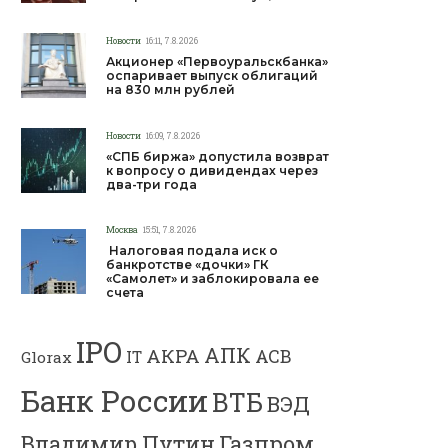
Новости
16:11, 7.8.2026
Акционер «Первоуральскбанка»
оспаривает выпуск облигаций
на 830 млн рублей
Новости
16:09, 7.8.2026
«СПБ биржа» допустила возврат
к вопросу о дивидендах через
два-три года
Москва
15:51, 7.8.2026
Налоговая подала иск о
банкротстве «дочки» ГК
«Самолет» и заблокировала ее
счета
IPO
АПК
АКРА
АСВ
IT
Glorax
Банк России
ВТБ
ВЭД
Владимир Путин
Газпром