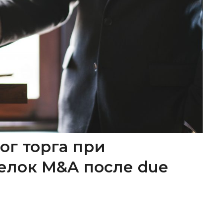
ог торга при
елок M&A после due