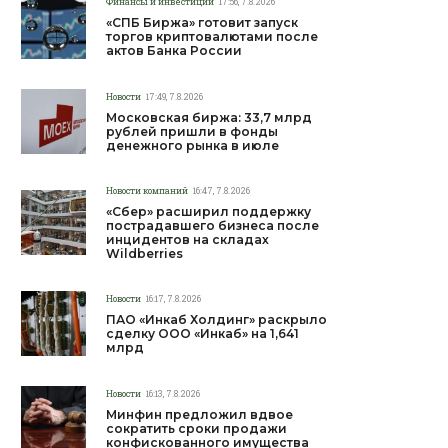
Финансы и инвестиции
17:56, 7.8.2026
«СПБ Биржа» готовит запуск
торгов криптовалютами после
актов Банка России
Новости
17:49, 7.8.2026
Московская биржа: 33,7 млрд
рублей пришли в фонды
денежного рынка в июле
Новости компаний
16:47, 7.8.2026
«Сбер» расширил поддержку
пострадавшего бизнеса после
инцидентов на складах
Wildberries
Новости
16:17, 7.8.2026
ПАО «Инкаб Холдинг» раскрыло
сделку ООО «Инкаб» на 1,641
млрд
Новости
16:13, 7.8.2026
Минфин предложил вдвое
сократить сроки продажи
конфискованного имущества