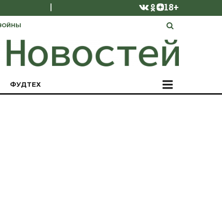
|
18+
ВОЙНЫ
ФУДТЕХ