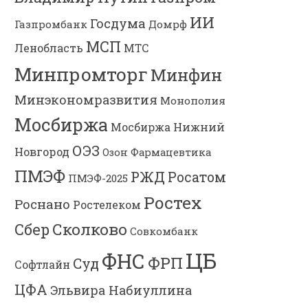
ИИ
Госдума
Газпромбанк
Домрф
МСП
Ленобласть
МТС
Минпромторг
Минфин
Минэкономразвития
Монополия
Мосбиржа
Мосбиржа
Нижний
ОЭЗ
Новгород
Озон Фармацевтика
ПМЭФ
РЖД
Росатом
ПМЭФ-2025
Ростех
Роснано
Ростелеком
Сколково
Сбер
Совкомбанк
ЦБ
ФНС
ФРП
Суд
Софтлайн
ЦФА
Эльвира Набиуллина