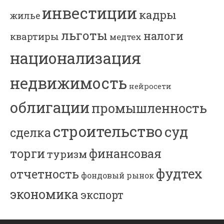
инвестиции
кадры
жилье
льготы
налоги
квартиры
медтех
национализация
недвижимость
нейросети
облигации
промышленность
строительство
суд
сделка
торги
финансовая
туризм
фудтех
отчетность
фондовый рынок
экономика
экспорт