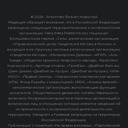
© 2026 - Агентство Бизнес Новостей
Редакция обращает внимание, что в Российской Федерации
запрещены следующие террористические и экстремистские
организации: Meta (Meta Platforms Inc), Национал-
Большевистская партия, «Сеть», религиозная организация
«Управленческий центр Свидетелей Иеговы в России» и
входящие в ее структуру местные религиозные организации,
«Свидетели Иеговы», «Мизантропик Дивижн», «ИГИЛ», «Аль-
Каида», «Меджлис крымско-татарского народа», «Братство»
Корчинского, «Артподготовка», «Талибан», «Джабхат Фатх аш-
Шам» (ранее «Джабхат ан-Нусра», «Джебхат ан-Нусра»), «УНА-
УНСО», «Правый сектор», «Украинская повстанческая армия»
(УПА). Фонд борьбы с коррупцией» (ФБК), «Альянс врачей» -
некоммерческие организации, выполняющие функции
иноагентов. Общественное движение «Штабы Навального»
включено Росфинмониторингом в перечень организаций и
физических лиц, в отношении которых имеются сведения об
их причастности к экстремистской деятельности или
терроризму. Instagram и Facebook запрещены на территории
Российской Федерации.
Публикации с пометкой «На правах рекламы», «Партнёрский