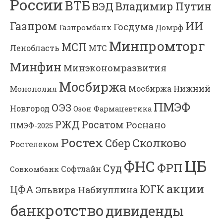
России
ВТБ
Владимир Путин
ВЭД
Газпром
ИИ
Госдума
Газпромбанк
Домрф
Минпромторг
МСП
Ленобласть
МТС
Минфин
Минэкономразвития
Мосбиржа
Мосбиржа
Нижний
Монополия
ПМЭФ
ОЭЗ
Новгород
Озон Фармацевтика
РЖД
Росатом
Роснано
ПМЭФ-2025
Ростех
Сколково
Сбер
Ростелеком
ЦБ
ФНС
ФРП
Суд
Софтлайн
Совкомбанк
акции
ЮГК
ЦФА
Эльвира Набиуллина
банкротство
дивиденды