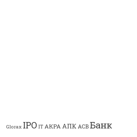
Банк
IPO
АПК
АКРА
АСВ
IT
Glorax