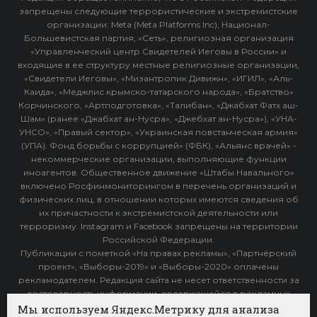
запрещены следующие террористические и экстремистские
организации: Meta (Meta Platforms Inc), Национал-
Большевистская партия, «Сеть», религиозная организация
«Управленческий центр Свидетелей Иеговы в России» и
входящие в ее структуру местные религиозные организации,
«Свидетели Иеговы», «Мизантропик Дивижн», «ИГИЛ», «Аль-
Каида», «Меджлис крымско-татарского народа», «Братство»
Корчинского, «Артподготовка», «Талибан», «Джабхат Фатх аш-
Шам» (ранее «Джабхат ан-Нусра», «Джебхат ан-Нусра»), «УНА-
УНСО», «Правый сектор», «Украинская повстанческая армия»
(УПА). Фонд борьбы с коррупцией» (ФБК), «Альянс врачей» -
некоммерческие организации, выполняющие функции
иноагентов. Общественное движение «Штабы Навального»
включено Росфинмониторингом в перечень организаций и
физических лиц, в отношении которых имеются сведения об
их причастности к экстремистской деятельности или
терроризму. Instagram и Facebook запрещены на территории
Российской Федерации.
Публикации с пометкой «На правах рекламы», «Партнёрский
проект», «Выборы-2019» и «Выборы-2020» оплачены
рекламодателем. Редакция сайта не несет ответственности за
достоверность информации, содержащейся в рекламных
объявлениях.
Мы используем Яндекс.Метрику для анализа