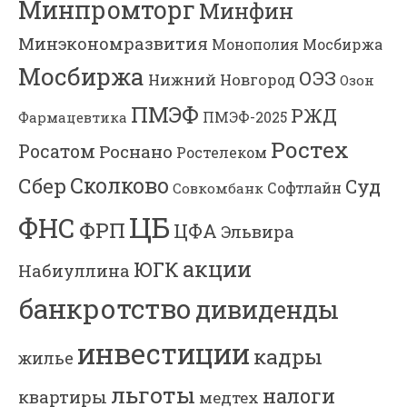
Минпромторг
Минфин
Минэкономразвития
Мосбиржа
Монополия
Мосбиржа
ОЭЗ
Нижний Новгород
Озон
ПМЭФ
РЖД
Фармацевтика
ПМЭФ-2025
Ростех
Росатом
Роснано
Ростелеком
Сколково
Сбер
Суд
Софтлайн
Совкомбанк
ЦБ
ФНС
ФРП
ЦФА
Эльвира
акции
ЮГК
Набиуллина
банкротство
дивиденды
инвестиции
кадры
жилье
льготы
налоги
квартиры
медтех