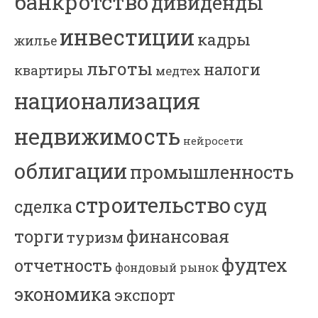
банкротство
дивиденды
инвестиции
кадры
жилье
льготы
налоги
квартиры
медтех
национализация
недвижимость
нейросети
облигации
промышленность
строительство
суд
сделка
торги
финансовая
туризм
фудтех
отчетность
фондовый рынок
экономика
экспорт