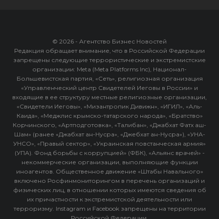
© 2026 - Агентство Бизнес Новостей
Редакция обращает внимание, что в Российской Федерации
запрещены следующие террористические и экстремистские
организации: Meta (Meta Platforms Inc), Национал-
Большевистская партия, «Сеть», религиозная организация
«Управленческий центр Свидетелей Иеговы в России» и
входящие в ее структуру местные религиозные организации,
«Свидетели Иеговы», «Мизантропик Дивижн», «ИГИЛ», «Аль-
Каида», «Меджлис крымско-татарского народа», «Братство»
Корчинского, «Артподготовка», «Талибан», «Джабхат Фатх аш-
Шам» (ранее «Джабхат ан-Нусра», «Джебхат ан-Нусра»), «УНА-
УНСО», «Правый сектор», «Украинская повстанческая армия»
(УПА). Фонд борьбы с коррупцией» (ФБК), «Альянс врачей» -
некоммерческие организации, выполняющие функции
иноагентов. Общественное движение «Штабы Навального»
включено Росфинмониторингом в перечень организаций и
физических лиц, в отношении которых имеются сведения об
их причастности к экстремистской деятельности или
терроризму. Instagram и Facebook запрещены на территории
Российской Федерации.