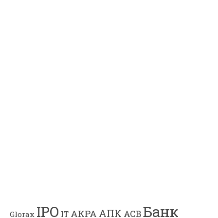
Банк
IPO
АПК
АКРА
АСВ
IT
Glorax