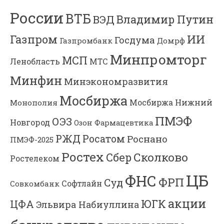
России
ВТБ
Владимир Путин
ВЭД
Газпром
ИИ
Госдума
Газпромбанк
Домрф
Минпромторг
МСП
Ленобласть
МТС
Минфин
Минэкономразвития
Мосбиржа
Мосбиржа
Нижний
Монополия
ПМЭФ
ОЭЗ
Новгород
Озон Фармацевтика
РЖД
Росатом
Роснано
ПМЭФ-2025
Ростех
Сколково
Сбер
Ростелеком
ЦБ
ФНС
ФРП
Суд
Софтлайн
Совкомбанк
акции
ЮГК
ЦФА
Эльвира Набиуллина