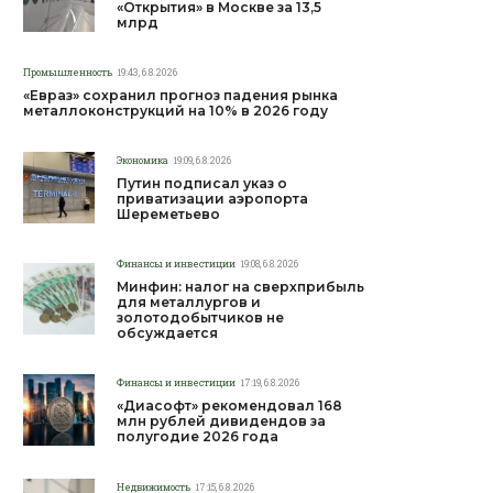
«Открытия» в Москве за 13,5
млрд
Промышленность
19:43, 6.8.2026
«Евраз» сохранил прогноз падения рынка
металлоконструкций на 10% в 2026 году
Экономика
19:09, 6.8.2026
Путин подписал указ о
приватизации аэропорта
Шереметьево
Финансы и инвестиции
19:08, 6.8.2026
Минфин: налог на сверхприбыль
для металлургов и
золотодобытчиков не
обсуждается
Финансы и инвестиции
17:19, 6.8.2026
«Диасофт» рекомендовал 168
млн рублей дивидендов за
полугодие 2026 года
Недвижимость
17:15, 6.8.2026