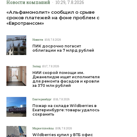
Новости компаний
·
10:29, 7.8.2026
«Альфамонолит» сообщил о срыве
сроков платежей на фоне проблем с
«Евротрансом»
Новости
10:19, 7.8.2026
ПИК досрочно погасит
облигации на 7 млрд рублей
Запад
10:17, 7.8.2026
НИИ скорой помощи им.
Джанелидзе ищет исполнителя
для ремонта фасадов и кровли
за 370 млн рублей
Екатеринбург
10:16, 7.8.2026
Пожар на складе Wildberries в
Екатеринбурге: товары удалось
сохранить
Маркетплейсы
10:06, 7.8.2026
Wildberries купил у ВТБ офис