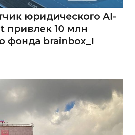
тчик юридического AI-
ot привлек 10 млн
о фонда brainbox_I