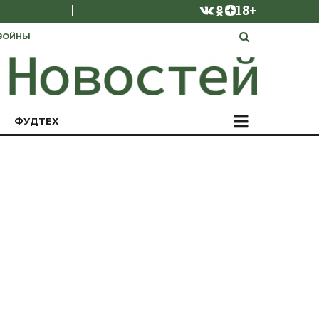
|
18+
ВОЙНЫ
ФУДТЕХ