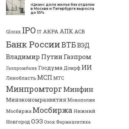
«Циан»: доля жилья без отделки
в Москве и Петербурге выросла
до 55%
IPO
АПК
АКРА
АСВ
IT
Glorax
Банк России
ВТБ
ВЭД
Газпром
Владимир Путин
ИИ
Госдума
Газпромбанк
Домрф
МСП
Ленобласть
МТС
Минпромторг
Минфин
Минэкономразвития
Монополия
Мосбиржа
Мосбиржа
Нижний
ОЭЗ
Новгород
Озон Фармацевтика