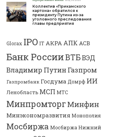
Коллектив «Прикамского
картона» обратился к
президенту Путина из-за
уголовного преследования
главы предприятия
IPO
АПК
АКРА
АСВ
IT
Glorax
Банк России
ВТБ
ВЭД
Газпром
Владимир Путин
ИИ
Госдума
Газпромбанк
Домрф
МСП
Ленобласть
МТС
Минпромторг
Минфин
Минэкономразвития
Монополия
Мосбиржа
Мосбиржа
Нижний