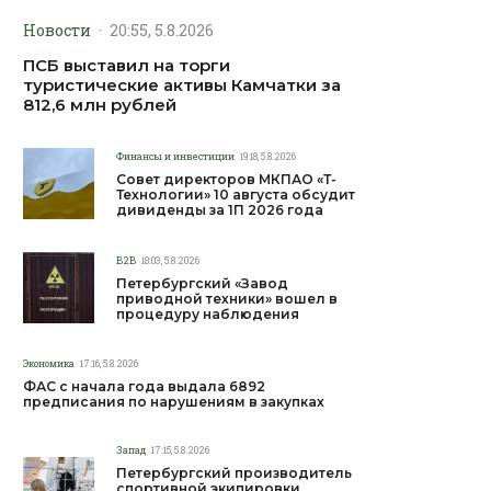
Новости
·
20:55, 5.8.2026
ПСБ выставил на торги
туристические активы Камчатки за
812,6 млн рублей
Финансы и инвестиции
19:18, 5.8.2026
Совет директоров МКПАО «Т-
Технологии» 10 августа обсудит
дивиденды за 1П 2026 года
B2B
18:03, 5.8.2026
Петербургский «Завод
приводной техники» вошел в
процедуру наблюдения
Экономика
17:16, 5.8.2026
ФАС с начала года выдала 6892
предписания по нарушениям в закупках
Запад
17:15, 5.8.2026
Петербургский производитель
спортивной экипировки