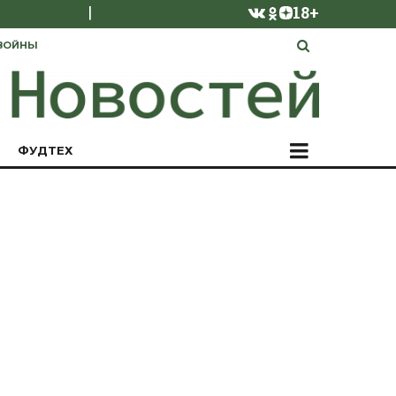
|
18+
ВОЙНЫ
ФУДТЕХ