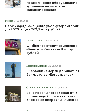
показал новое оборудование,
купленное на льготное
финансирование
Москва
17:08, 5.8.2026
Парк «Зарядье» оценил уборку территории
до 2029 года в 962,3 млн рублей
Маркетплейсы
16:59, 5.8.2026
Wildberries строит комплекс в
«Великом Камне» за 11 млрд
рублей
Новости компаний
16:21, 5.8.2026
Сбербанк намерен добиваться
банкротства «Евтротранса»
Финансы и инвестиции
16:12, 5.8.2026
Банк России потребовал от 15
организаций приостановить
биржевые операции клиентов
Корпоративные войны
16:01, 5.8.2026