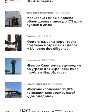
ПО «Сайберия»
Финансы и инвестиции
14:37, 7.8.2026
Московская биржа довела
объем деривативов до 17,5 трлн
рублей в июле
Главное
14:33, 7.8.2026
Юристы назвали порог торга
при пересмотре цены сделок
M&A после due diligence
На главную
14:08, 7.8.2026
«Вектор Капитал» предупредил
об угрозе для «Кроноса» из-за
проблем «ЕвроТранса»
Новости компаний
13:17, 7.8.2026
«Внуково» получило 25,01%
компании, контролирующей
«Домодедово»
IPO