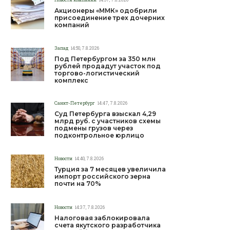
Акционеры «ММК» одобрили
присоединение трех дочерних
компаний
Запад
14:50, 7.8.2026
Под Петербургом за 350 млн
рублей продадут участок под
торгово-логистический
комплекс
Санкт-Петербург
14:47, 7.8.2026
Суд Петербурга взыскал 4,29
млрд руб. с участников схемы
подмены грузов через
подконтрольное юрлицо
Новости
14:40, 7.8.2026
Турция за 7 месяцев увеличила
импорт российского зерна
почти на 70%
Новости
14:37, 7.8.2026
Налоговая заблокировала
счета якутского разработчика