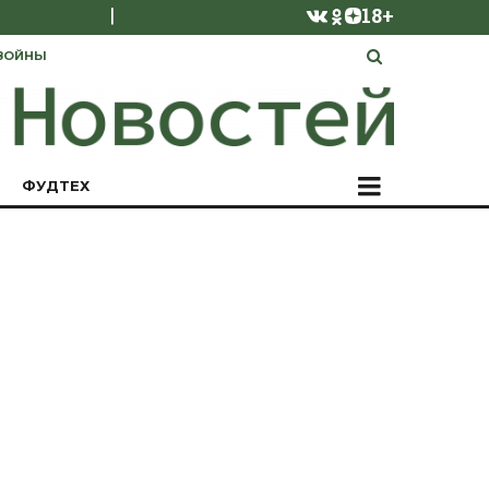
|
18+
ВОЙНЫ
ФУДТЕХ