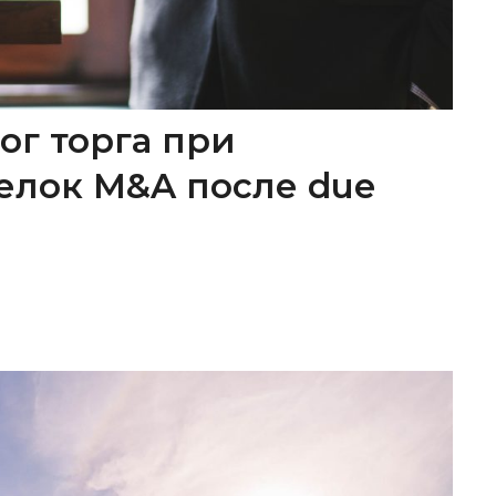
ог торга при
елок M&A после due