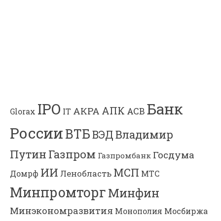
Банк
IPO
АПК
АКРА
АСВ
IT
Glorax
России
ВТБ
Владимир
ВЭД
Газпром
Путин
Госдума
Газпромбанк
ИИ
МСП
Ленобласть
МТС
Домрф
Минпромторг
Минфин
Минэкономразвития
Мосбиржа
Монополия