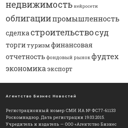
недвижимость
нейросети
облигации
промышленность
строительство
суд
сделка
торги
финансовая
туризм
фудтех
отчетность
фондовый рынок
экономика
экспорт
Агентство Бизнес Новостей
Регистрационный номер СМИ ИА № ФС77-61133
Роскомнадзор. Дата регистрации 19.03.2015.
Учредитель и издатель — ООО «Агентство Бизнес