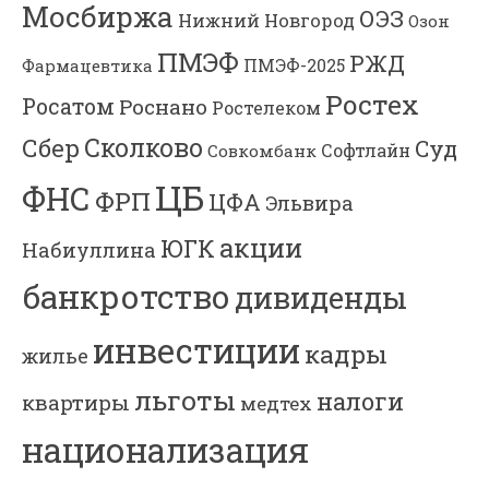
Мосбиржа
ОЭЗ
Нижний Новгород
Озон
ПМЭФ
РЖД
Фармацевтика
ПМЭФ-2025
Ростех
Росатом
Роснано
Ростелеком
Сколково
Сбер
Суд
Софтлайн
Совкомбанк
ЦБ
ФНС
ФРП
ЦФА
Эльвира
акции
ЮГК
Набиуллина
банкротство
дивиденды
инвестиции
кадры
жилье
льготы
налоги
квартиры
медтех
национализация