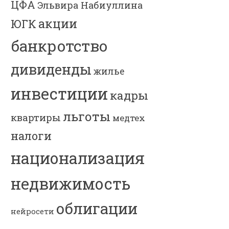
ЦФА
Эльвира Набиуллина
акции
ЮГК
банкротство
дивиденды
жилье
инвестиции
кадры
льготы
квартиры
медтех
налоги
национализация
недвижимость
облигации
нейросети