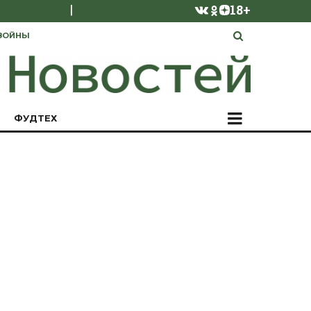
|
18+
ВОЙНЫ
ФУДТЕХ