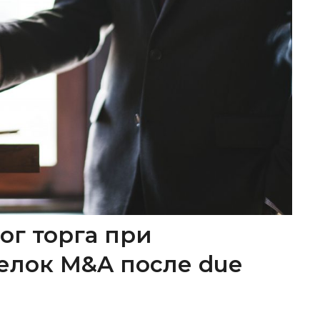
ог торга при
елок M&A после due