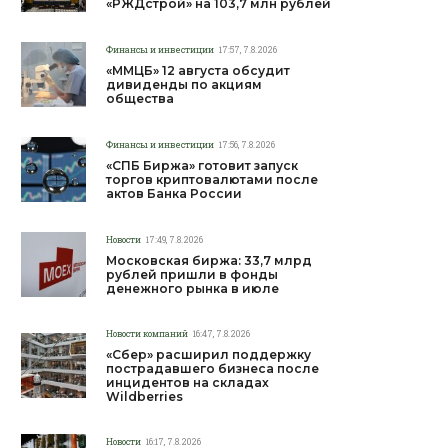
«РЖДстрой» на 103,7 млн рублей
Финансы и инвестиции
17:57, 7.8.2026
«ММЦБ» 12 августа обсудит
дивиденды по акциям
общества
Финансы и инвестиции
17:56, 7.8.2026
«СПБ Биржа» готовит запуск
торгов криптовалютами после
актов Банка России
Новости
17:49, 7.8.2026
Московская биржа: 33,7 млрд
рублей пришли в фонды
денежного рынка в июле
Новости компаний
16:47, 7.8.2026
«Сбер» расширил поддержку
пострадавшего бизнеса после
инцидентов на складах
Wildberries
Новости
16:17, 7.8.2026