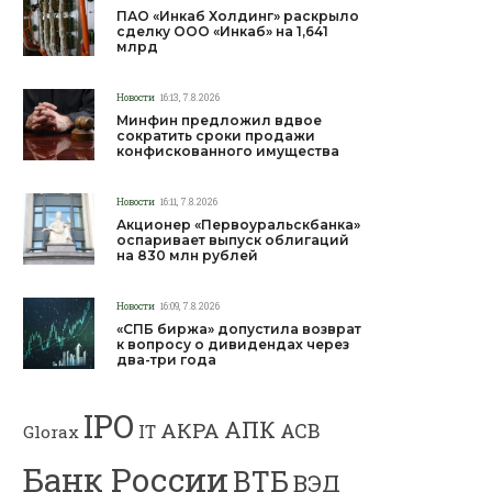
ПАО «Инкаб Холдинг» раскрыло
сделку ООО «Инкаб» на 1,641
млрд
Новости
16:13, 7.8.2026
Минфин предложил вдвое
сократить сроки продажи
конфискованного имущества
Новости
16:11, 7.8.2026
Акционер «Первоуральскбанка»
оспаривает выпуск облигаций
на 830 млн рублей
Новости
16:09, 7.8.2026
«СПБ биржа» допустила возврат
к вопросу о дивидендах через
два-три года
IPO
АПК
АКРА
АСВ
IT
Glorax
Банк России
ВТБ
ВЭД