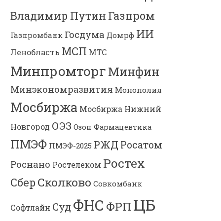
Владимир Путин
Газпром
ИИ
Госдума
Газпромбанк
Домрф
МСП
Ленобласть
МТС
Минпромторг
Минфин
Минэкономразвития
Монополия
Мосбиржа
Мосбиржа
Нижний
ОЭЗ
Новгород
Озон Фармацевтика
ПМЭФ
РЖД
Росатом
ПМЭФ-2025
Ростех
Роснано
Ростелеком
Сколково
Сбер
Совкомбанк
ЦБ
ФНС
ФРП
Суд
Софтлайн