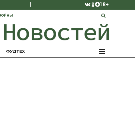
|
18+
ВОЙНЫ
ФУДТЕХ