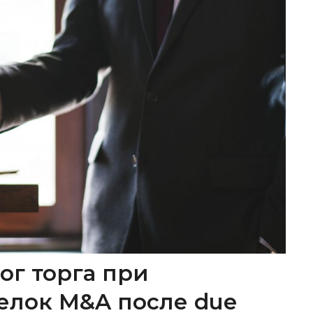
ог торга при
елок M&A после due