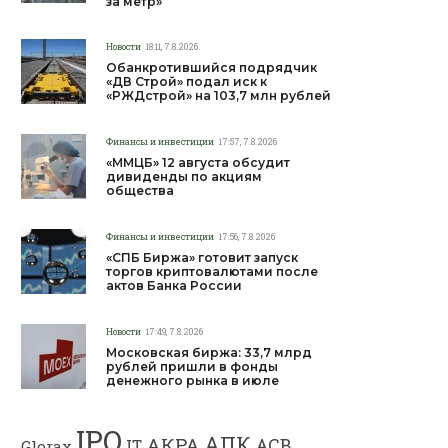
за метр»
Новости
18:11, 7.8.2026
Обанкротившийся подрядчик
«ДВ Строй» подал иск к
«РЖДстрой» на 103,7 млн рублей
Финансы и инвестиции
17:57, 7.8.2026
«ММЦБ» 12 августа обсудит
дивиденды по акциям
общества
Финансы и инвестиции
17:56, 7.8.2026
«СПБ Биржа» готовит запуск
торгов криптовалютами после
актов Банка России
Новости
17:49, 7.8.2026
Московская биржа: 33,7 млрд
рублей пришли в фонды
денежного рынка в июле
IPO
АПК
АКРА
АСВ
IT
Glorax