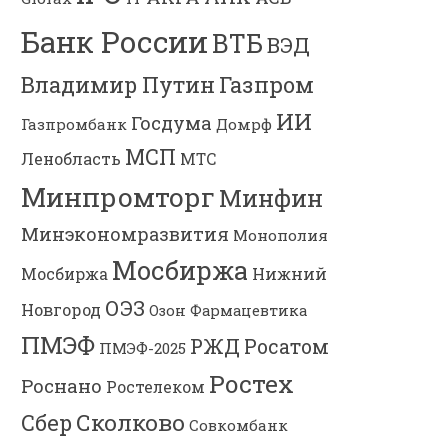
Банк России
ВТБ
ВЭД
Владимир Путин
Газпром
ИИ
Госдума
Газпромбанк
Домрф
МСП
Ленобласть
МТС
Минпромторг
Минфин
Минэкономразвития
Монополия
Мосбиржа
Мосбиржа
Нижний
ОЭЗ
Новгород
Озон Фармацевтика
ПМЭФ
РЖД
Росатом
ПМЭФ-2025
Ростех
Роснано
Ростелеком
Сколково
Сбер
Совкомбанк