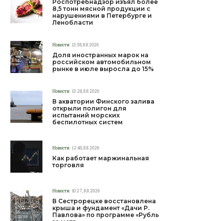
Роспотребнадзор изъял более
8,5 тонн мясной продукции с
нарушениями в Петербурге и
Ленобласти
Новости
13:38, 8.8.2026
Доля иностранных марок на
российском автомобильном
рынке в июле выросла до 15%
Новости
13:28, 8.8.2026
В акватории Финского залива
открыли полигон для
испытаний морских
беспилотных систем
Новости
12:40, 8.8.2026
Как работает маржинальная
торговля
Новости
10:27, 8.8.2026
В Сестрорецке восстановлена
крыша и фундамент «Дачи Р.
Павлова» по программе «Рубль