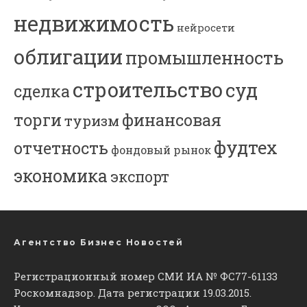
недвижимость
нейросети
облигации
промышленность
строительство
суд
сделка
торги
финансовая
туризм
фудтех
отчетность
фондовый рынок
экономика
экспорт
Агентство Бизнес Новостей
Регистрационный номер СМИ ИА № ФС77-61133
Роскомнадзор. Дата регистрации 19.03.2015.