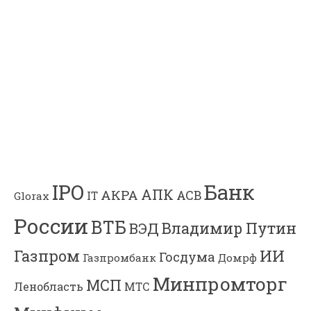
Банк
IPO
АПК
АКРА
АСВ
IT
Glorax
России
ВТБ
Владимир Путин
ВЭД
Газпром
ИИ
Госдума
Газпромбанк
Домрф
Минпромторг
МСП
Ленобласть
МТС