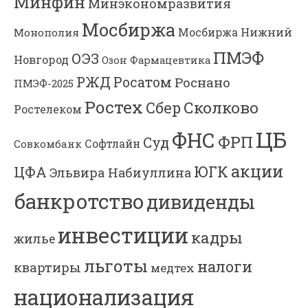
Минфин
Минэкономразвития
Мосбиржа
Мосбиржа
Нижний
Монополия
ПМЭФ
ОЭЗ
Новгород
Озон Фармацевтика
РЖД
Росатом
Роснано
ПМЭФ-2025
Ростех
Сколково
Сбер
Ростелеком
ЦБ
ФНС
ФРП
Суд
Софтлайн
Совкомбанк
акции
ЮГК
ЦФА
Эльвира Набиуллина
банкротство
дивиденды
инвестиции
кадры
жилье
льготы
налоги
квартиры
медтех
национализация