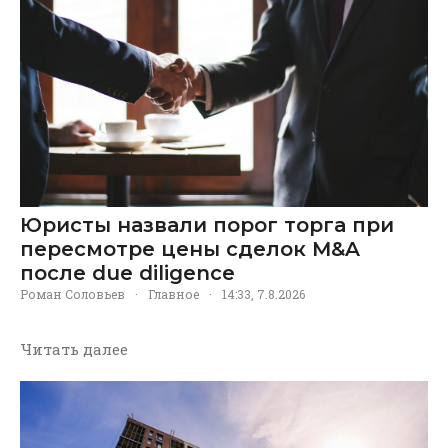
Юристы назвали порог торга при
пересмотре цены сделок M&A
после due diligence
Роман Соловьев
·
Главное
·
14:33, 7.8.2026
Читать далее