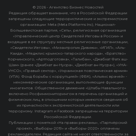
© 2026 - Агентство Бизнес Новостей
Редакция обращает внимание, что в Российской Федерации
запрещены следующие террористические и экстремистские
организации: Meta (Meta Platforms Inc), Национал-
Большевистская партия, «Сеть», религиозная организация
«Управленческий центр Свидетелей Иеговы в России» и
входящие в ее структуру местные религиозные организации,
«Свидетели Иеговы», «Мизантропик Дивижн», «ИГИЛ», «Аль-
Каида», «Меджлис крымско-татарского народа», «Братство»
Корчинского, «Артподготовка», «Талибан», «Джабхат Фатх аш-
Шам» (ранее «Джабхат ан-Нусра», «Джебхат ан-Нусра»), «УНА-
УНСО», «Правый сектор», «Украинская повстанческая армия»
(УПА). Фонд борьбы с коррупцией» (ФБК), «Альянс врачей» -
некоммерческие организации, выполняющие функции
иноагентов. Общественное движение «Штабы Навального»
включено Росфинмониторингом в перечень организаций и
физических лиц, в отношении которых имеются сведения об
их причастности к экстремистской деятельности или
терроризму. Instagram и Facebook запрещены на территории
Российской Федерации.
Публикации с пометкой «На правах рекламы», «Партнёрский
проект», «Выборы-2019» и «Выборы-2020» оплачены
рекламодателем. Редакция сайта не несет ответственности за