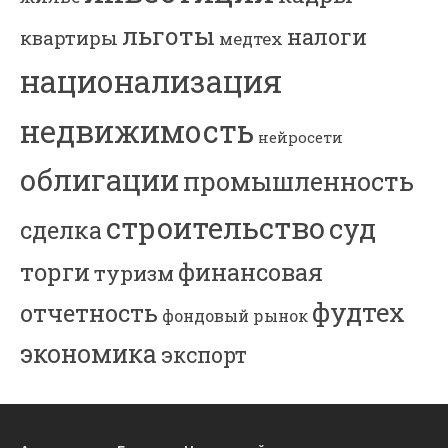
льготы
налоги
квартиры
медтех
национализация
недвижимость
нейросети
облигации
промышленность
строительство
суд
сделка
торги
финансовая
туризм
фудтех
отчетность
фондовый рынок
экономика
экспорт