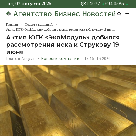
пт, 07 августа 2026
|
$
81.4077
€
94.0585
▲
▲
Главная
Новости компаний
Актив ЮГК «ЭкоМодуль» добился рассмотрения иска к Струкову 19 июня
Актив ЮГК «ЭкоМодуль» добился
рассмотрения иска к Струкову 19
июня
Платон Аверин
·
Новости компаний
·
17:46, 11.6.2026