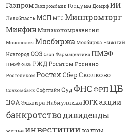
Газпром
ИИ
Госдума
Газпромбанк
Домрф
Минпромторг
МСП
Ленобласть
МТС
Минфин
Минэкономразвития
Мосбиржа
Мосбиржа
Нижний
Монополия
ПМЭФ
ОЭЗ
Новгород
Озон Фармацевтика
РЖД
Росатом
Роснано
ПМЭФ-2025
Ростех
Сколково
Сбер
Ростелеком
ЦБ
ФНС
ФРП
Суд
Софтлайн
Совкомбанк
акции
ЮГК
ЦФА
Эльвира Набиуллина
банкротство
дивиденды
инвестиции
кадры
жилье