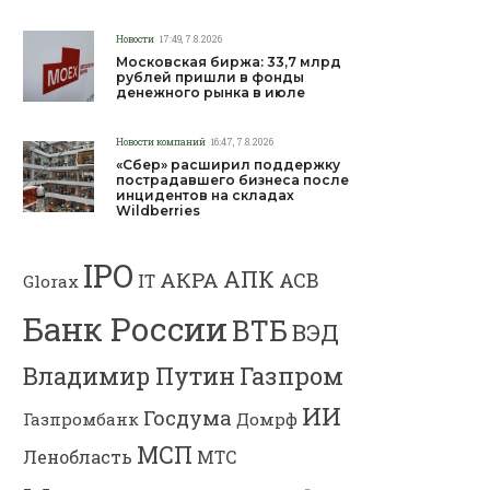
Новости
17:49, 7.8.2026
Московская биржа: 33,7 млрд
рублей пришли в фонды
денежного рынка в июле
Новости компаний
16:47, 7.8.2026
«Сбер» расширил поддержку
пострадавшего бизнеса после
инцидентов на складах
Wildberries
IPO
АПК
АКРА
АСВ
IT
Glorax
Банк России
ВТБ
ВЭД
Владимир Путин
Газпром
ИИ
Госдума
Газпромбанк
Домрф
МСП
Ленобласть
МТС