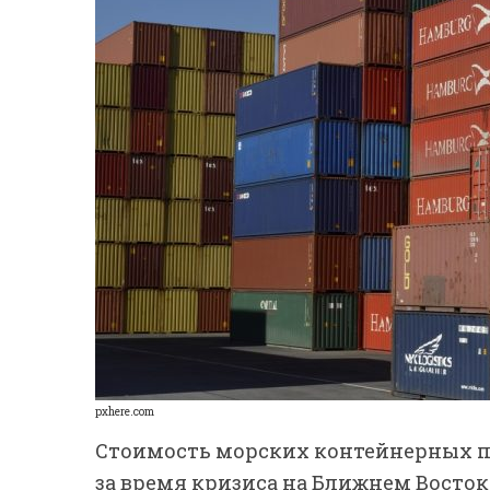
pxhere.com
Стоимость морских контейнерных пе
за время кризиса на Ближнем Востоке