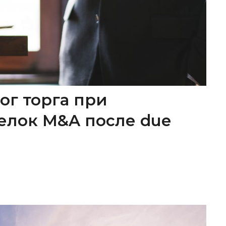
ог торга при
елок M&A после due