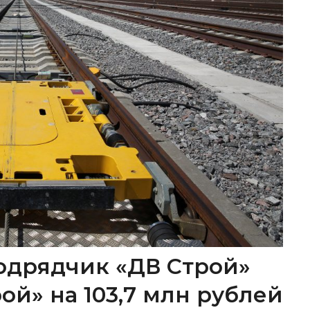
одрядчик «ДВ Строй»
ой» на 103,7 млн рублей