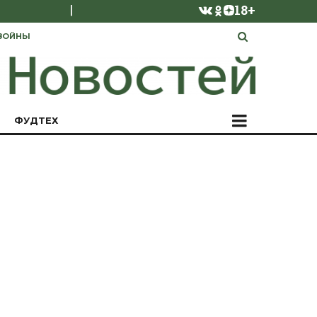
|
18+
ВОЙНЫ
ФУДТЕХ