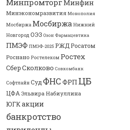
Минпромторг
Минфин
Минэкономразвития
Монополия
Мосбиржа
Мосбиржа
Нижний
ОЭЗ
Новгород
Озон Фармацевтика
ПМЭФ
РЖД
Росатом
ПМЭФ-2025
Ростех
Роснано
Ростелеком
Сколково
Сбер
Совкомбанк
ЦБ
ФНС
ФРП
Суд
Софтлайн
ЦФА
Эльвира Набиуллина
акции
ЮГК
банкротство
дивиденды