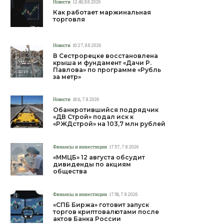
Новости
12:40, 8.8.2026
Как работает маржинальная
торговля
Новости
10:27, 8.8.2026
В Сестрорецке восстановлена
крыша и фундамент «Дачи Р.
Павлова» по программе «Рубль
за метр»
Новости
18:11, 7.8.2026
Обанкротившийся подрядчик
«ДВ Строй» подал иск к
«РЖДстрой» на 103,7 млн рублей
Финансы и инвестиции
17:57, 7.8.2026
«ММЦБ» 12 августа обсудит
дивиденды по акциям
общества
Финансы и инвестиции
17:56, 7.8.2026
«СПБ Биржа» готовит запуск
торгов криптовалютами после
актов Банка России