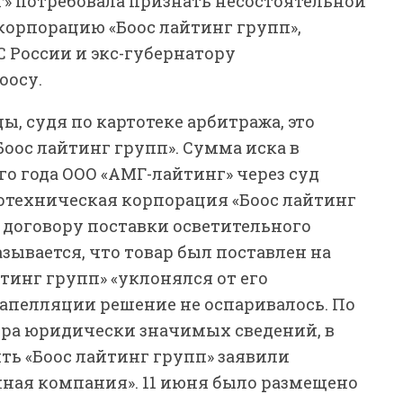
» потребовала признать несостоятельной
орпорацию «Боос лайтинг групп»,
России и экс-губернатору
оосу.
, судя по картотеке арбитража, это
оос лайтинг групп». Сумма иска в
ого года ООО «АМГ-лайтинг» через суд
отехническая корпорация «Боос лайтинг
о договору поставки осветительного
зывается, что товар был поставлен на
йтинг групп» «уклонялся от его
В апелляции решение не оспаривалось. По
тра юридически значимых сведений, в
ить «Боос лайтинг групп» заявили
ная компания». 11 июня было размещено