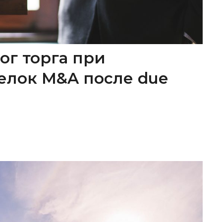
ог торга при
елок M&A после due