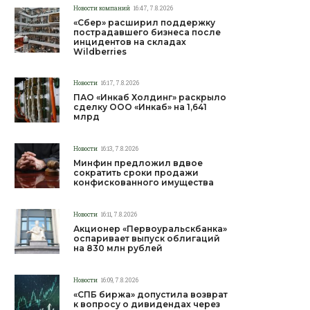
Новости компаний
16:47, 7.8.2026
«Сбер» расширил поддержку
пострадавшего бизнеса после
инцидентов на складах
Wildberries
Новости
16:17, 7.8.2026
ПАО «Инкаб Холдинг» раскрыло
сделку ООО «Инкаб» на 1,641
млрд
Новости
16:13, 7.8.2026
Минфин предложил вдвое
сократить сроки продажи
конфискованного имущества
Новости
16:11, 7.8.2026
Акционер «Первоуральскбанка»
оспаривает выпуск облигаций
на 830 млн рублей
Новости
16:09, 7.8.2026
«СПБ биржа» допустила возврат
к вопросу о дивидендах через