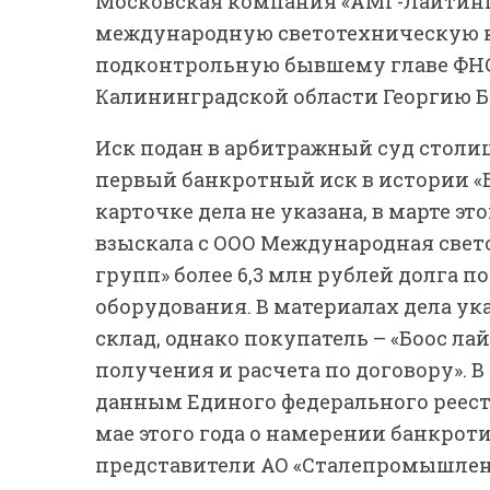
Московская компания «АМГ-Лайтинг
международную светотехническую к
подконтрольную бывшему главе ФНС 
Калининградской области Георгию Б
Иск подан в арбитражный суд столицы
первый банкротный иск в истории «Б
карточке дела не указана, в марте эт
взыскала с ООО Международная свет
групп» более 6,3 млн рублей долга п
оборудования. В материалах дела ука
склад, однако покупатель – «Боос ла
получения и расчета по договору». 
данным Единого федерального реес
мае этого года о намерении банкрот
представители АО «Сталепромышлен