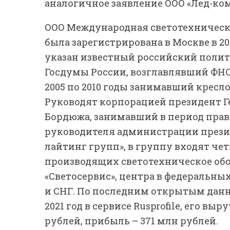
аналогичное заявление ООО «Лед-ко
ООО Международная светотехническа
была зарегистрирована в Москве в 2
указан известный российский полити
Госдумы России, возглавлявший ФНС 
2005 по 2010 годы занимавший кресл
Руководят корпорацией президент Г
Бордюжа, занимавший в период правл
руководителя администрации презид
лайтинг групп», в группу входят чет
производящих светотехническое об
«Светосервис», центра в федеральных
и СНГ. По последним открытым данн
2021 год в сервисе Rusprofile, его вы
рублей, прибыль – 371 млн рублей.