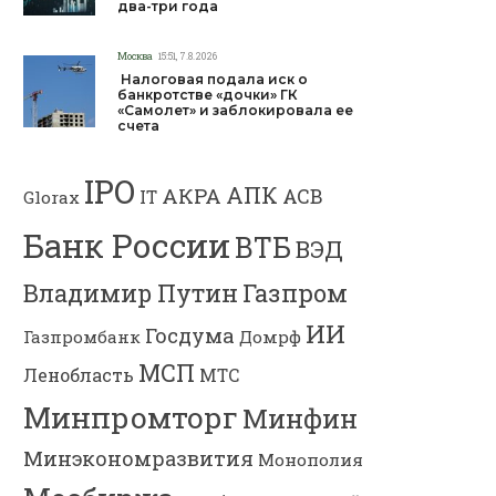
два-три года
Москва
15:51, 7.8.2026
Налоговая подала иск о
банкротстве «дочки» ГК
«Самолет» и заблокировала ее
счета
IPO
АПК
АКРА
АСВ
IT
Glorax
Банк России
ВТБ
ВЭД
Владимир Путин
Газпром
ИИ
Госдума
Газпромбанк
Домрф
МСП
Ленобласть
МТС
Минпромторг
Минфин
Минэкономразвития
Монополия