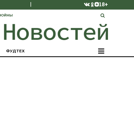
|
18+
ВОЙНЫ
ФУДТЕХ