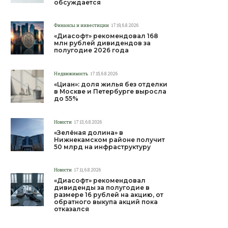
обсуждается
Финансы и инвестиции
17:19, 6.8.2026
«Диасофт» рекомендовал 168
млн рублей дивидендов за
полугодие 2026 года
Недвижимость
17:15, 6.8.2026
«Циан»: доля жилья без отделки
в Москве и Петербурге выросла
до 55%
Новости
17:13, 6.8.2026
«Зелёная долина» в
Нижнекамском районе получит
50 млрд на инфраструктуру
Новости
17:11, 6.8.2026
«Диасофт» рекомендовал
дивиденды за полугодие в
размере 16 рублей на акцию, от
обратного выкупа акций пока
отказался