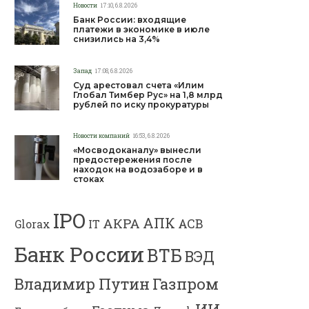
Новости
17:10, 6.8.2026
Банк России: входящие
платежи в экономике в июле
снизились на 3,4%
Запад
17:08, 6.8.2026
Суд арестовал счета «Илим
Глобал Тимбер Рус» на 1,8 млрд
рублей по иску прокуратуры
Новости компаний
16:53, 6.8.2026
«Мосводоканалу» вынесли
предостережения после
находок на водозаборе и в
стоках
IPO
АПК
АКРА
АСВ
IT
Glorax
Банк России
ВТБ
ВЭД
Газпром
Владимир Путин