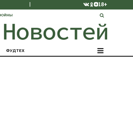
|
18+
ВОЙНЫ
ФУДТЕХ