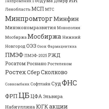
ИИ
Госдума
Газпромбанк
Домрф
МСП
Ленобласть
МТС
Минпромторг
Минфин
Минэкономразвития
Монополия
Мосбиржа
Мосбиржа
Нижний
ОЭЗ
Новгород
Озон Фармацевтика
ПМЭФ
РЖД
ПМЭФ-2025
Росатом
Роснано
Ростелеком
Ростех
Сколково
Сбер
ФНС
Суд
Софтлайн
Совкомбанк
ЦБ
ФРП
ЦФА
Эльвира
акции
ЮГК
Набиуллина