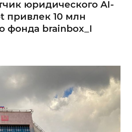
тчик юридического AI-
ot привлек 10 млн
о фонда brainbox_I