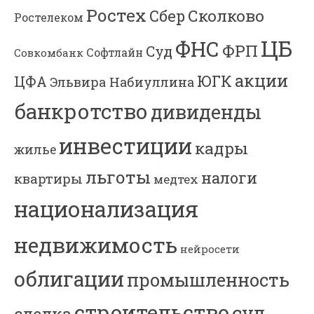
Ростех
Сколково
Сбер
Ростелеком
ЦБ
ФНС
ФРП
Суд
Софтлайн
Совкомбанк
акции
ЮГК
ЦФА
Эльвира Набиуллина
банкротство
дивиденды
инвестиции
кадры
жилье
льготы
налоги
квартиры
медтех
национализация
недвижимость
нейросети
облигации
промышленность
строительство
суд
сделка