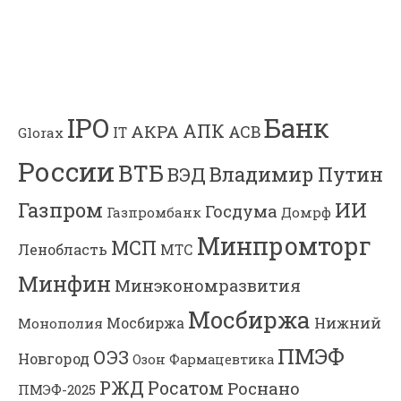
Банк
IPO
АПК
АКРА
АСВ
IT
Glorax
России
ВТБ
Владимир Путин
ВЭД
Газпром
ИИ
Госдума
Газпромбанк
Домрф
Минпромторг
МСП
Ленобласть
МТС
Минфин
Минэкономразвития
Мосбиржа
Мосбиржа
Нижний
Монополия
ПМЭФ
ОЭЗ
Новгород
Озон Фармацевтика
РЖД
Росатом
Роснано
ПМЭФ-2025