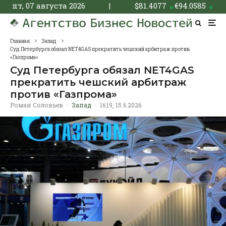
пт, 07 августа 2026
|
$
81.4077
€
94.0585
▲
▲
Главная
Запад
Суд Петербурга обязал NET4GAS прекратить чешский арбитраж против
«Газпрома»
Суд Петербурга обязал NET4GAS
прекратить чешский арбитраж
против «Газпрома»
Роман Соловьев
·
Запад
·
16:19, 15.6.2026