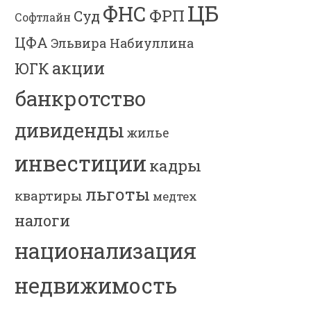
ЦБ
ФНС
ФРП
Суд
Софтлайн
ЦФА
Эльвира Набиуллина
акции
ЮГК
банкротство
дивиденды
жилье
инвестиции
кадры
льготы
квартиры
медтех
налоги
национализация
недвижимость