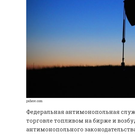
pxhere.com
Федеральная антимонопольная служ
торговле топливом на бирже и возб
антимонопольного законодательства