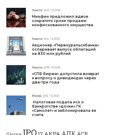
Новости
16:13, 7.8.2026
Минфин предложил вдвое
сократить сроки продажи
конфискованного имущества
Новости
16:11, 7.8.2026
Акционер «Первоуральскбанка»
оспаривает выпуск облигаций
на 830 млн рублей
Новости
16:09, 7.8.2026
«СПБ биржа» допустила возврат
к вопросу о дивидендах через
два-три года
Москва
15:51, 7.8.2026
Налоговая подала иск о
банкротстве «дочки» ГК
«Самолет» и заблокировала ее
счета
IPO
АПК
АКРА
АСВ
IT
Glorax