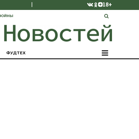
|
18+
ВОЙНЫ
ФУДТЕХ