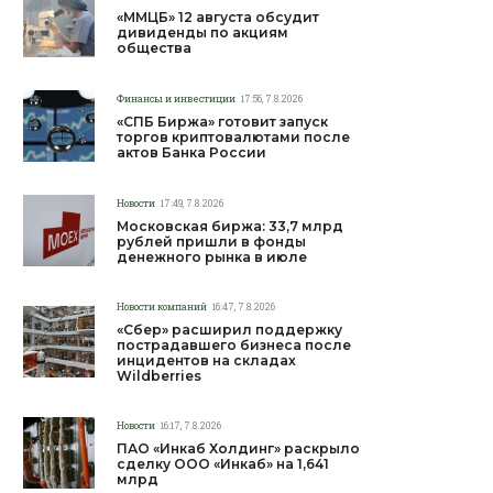
«ММЦБ» 12 августа обсудит
дивиденды по акциям
общества
Финансы и инвестиции
17:56, 7.8.2026
«СПБ Биржа» готовит запуск
торгов криптовалютами после
актов Банка России
Новости
17:49, 7.8.2026
Московская биржа: 33,7 млрд
рублей пришли в фонды
денежного рынка в июле
Новости компаний
16:47, 7.8.2026
«Сбер» расширил поддержку
пострадавшего бизнеса после
инцидентов на складах
Wildberries
Новости
16:17, 7.8.2026
ПАО «Инкаб Холдинг» раскрыло
сделку ООО «Инкаб» на 1,641
млрд