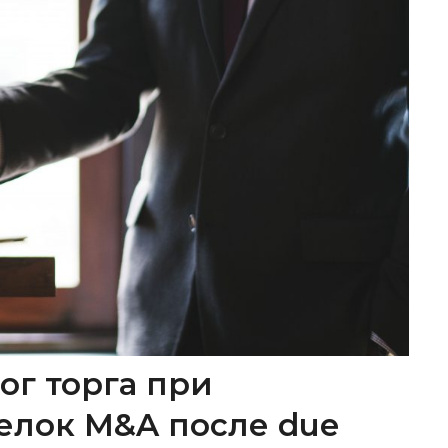
ог торга при
елок M&A после due