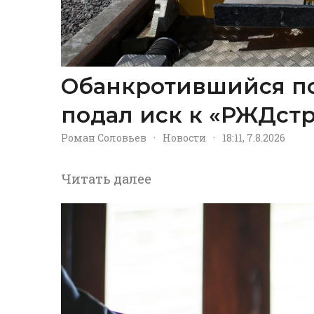
Обанкротившийся п
подал иск к «РЖДстр
Роман Соловьев
·
Новости
·
18:11, 7.8.2026
Читать далее