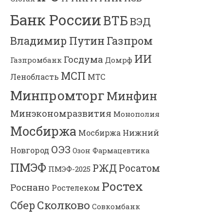
Банк России
ВТБ
ВЭД
Владимир Путин
Газпром
ИИ
Госдума
Газпромбанк
Домрф
МСП
Ленобласть
МТС
Минпромторг
Минфин
Минэкономразвития
Монополия
Мосбиржа
Мосбиржа
Нижний
ОЭЗ
Новгород
Озон Фармацевтика
ПМЭФ
РЖД
Росатом
ПМЭФ-2025
Ростех
Роснано
Ростелеком
Сколково
Сбер
Совкомбанк