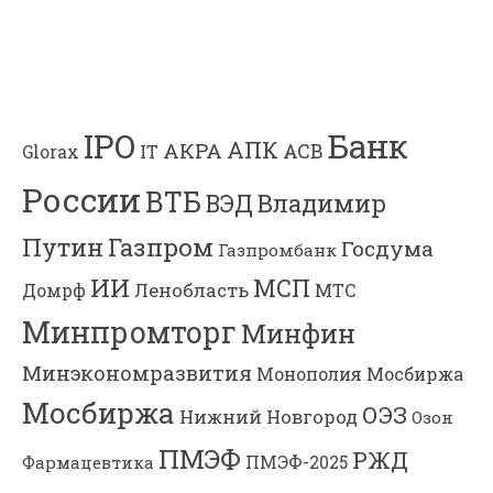
Банк
IPO
АПК
АКРА
АСВ
IT
Glorax
России
ВТБ
Владимир
ВЭД
Газпром
Путин
Госдума
Газпромбанк
ИИ
МСП
Ленобласть
МТС
Домрф
Минпромторг
Минфин
Минэкономразвития
Мосбиржа
Монополия
Мосбиржа
ОЭЗ
Нижний Новгород
Озон
ПМЭФ
РЖД
Фармацевтика
ПМЭФ-2025