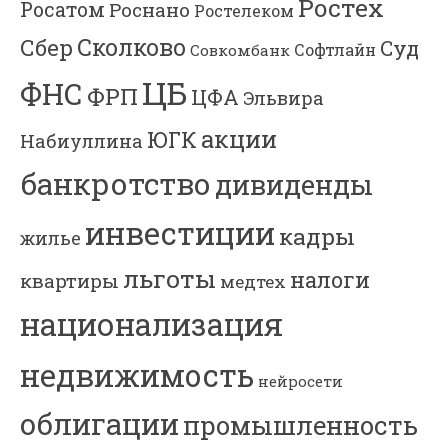
Ростех
Росатом
Роснано
Ростелеком
Сколково
Сбер
Суд
Софтлайн
Совкомбанк
ЦБ
ФНС
ФРП
ЦФА
Эльвира
акции
ЮГК
Набиуллина
банкротство
дивиденды
инвестиции
кадры
жилье
льготы
налоги
квартиры
медтех
национализация
недвижимость
нейросети
облигации
промышленность