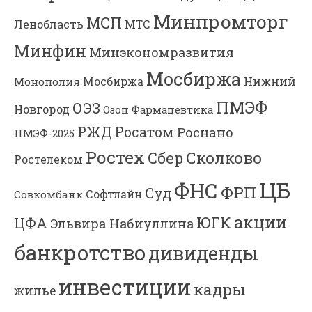
Минпромторг
МСП
Ленобласть
МТС
Минфин
Минэкономразвития
Мосбиржа
Мосбиржа
Нижний
Монополия
ПМЭФ
ОЭЗ
Новгород
Озон Фармацевтика
РЖД
Росатом
Роснано
ПМЭФ-2025
Ростех
Сколково
Сбер
Ростелеком
ЦБ
ФНС
ФРП
Суд
Софтлайн
Совкомбанк
акции
ЮГК
ЦФА
Эльвира Набиуллина
банкротство
дивиденды
инвестиции
кадры
жилье