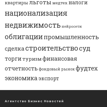
льготы
налоги
квартиры
медтех
национализация
недвижимость
нейросети
облигации
промышленность
строительство
суд
сделка
торги
финансовая
туризм
фудтех
отчетность
фондовый рынок
экономика
экспорт
Агентство Бизнес Новостей