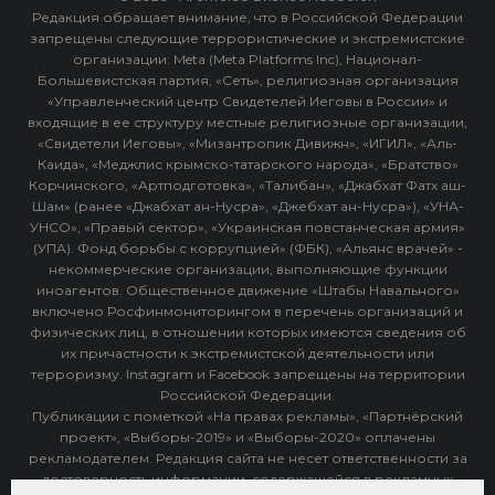
Редакция обращает внимание, что в Российской Федерации
запрещены следующие террористические и экстремистские
организации: Meta (Meta Platforms Inc), Национал-
Большевистская партия, «Сеть», религиозная организация
«Управленческий центр Свидетелей Иеговы в России» и
входящие в ее структуру местные религиозные организации,
«Свидетели Иеговы», «Мизантропик Дивижн», «ИГИЛ», «Аль-
Каида», «Меджлис крымско-татарского народа», «Братство»
Корчинского, «Артподготовка», «Талибан», «Джабхат Фатх аш-
Шам» (ранее «Джабхат ан-Нусра», «Джебхат ан-Нусра»), «УНА-
УНСО», «Правый сектор», «Украинская повстанческая армия»
(УПА). Фонд борьбы с коррупцией» (ФБК), «Альянс врачей» -
некоммерческие организации, выполняющие функции
иноагентов. Общественное движение «Штабы Навального»
включено Росфинмониторингом в перечень организаций и
физических лиц, в отношении которых имеются сведения об
их причастности к экстремистской деятельности или
терроризму. Instagram и Facebook запрещены на территории
Российской Федерации.
Публикации с пометкой «На правах рекламы», «Партнёрский
проект», «Выборы-2019» и «Выборы-2020» оплачены
рекламодателем. Редакция сайта не несет ответственности за
достоверность информации, содержащейся в рекламных