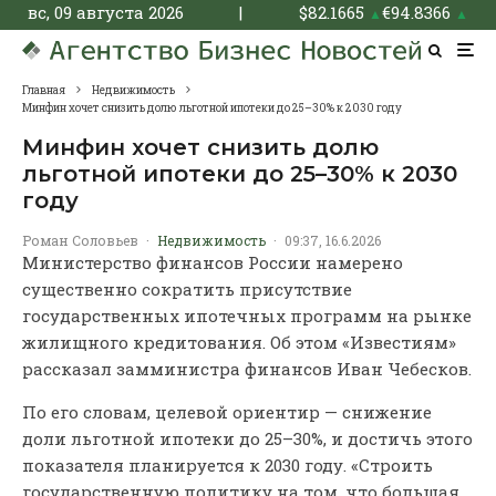
вс, 09 августа 2026
|
$
82.1665
€
94.8366
▲
▲
Главная
Недвижимость
Минфин хочет снизить долю льготной ипотеки до 25–30% к 2030 году
Минфин хочет снизить долю
льготной ипотеки до 25–30% к 2030
году
Роман Соловьев
·
Недвижимость
·
09:37, 16.6.2026
Министерство финансов России намерено
существенно сократить присутствие
государственных ипотечных программ на рынке
жилищного кредитования. Об этом «Известиям»
рассказал замминистра финансов Иван Чебесков.
По его словам, целевой ориентир — снижение
доли льготной ипотеки до 25–30%, и достичь этого
показателя планируется к 2030 году. «Строить
государственную политику на том, что большая