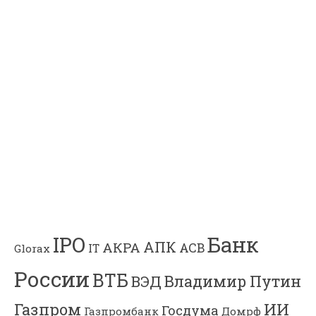
Банк
IPO
АПК
АКРА
АСВ
IT
Glorax
России
ВТБ
Владимир Путин
ВЭД
Газпром
ИИ
Госдума
Газпромбанк
Домрф